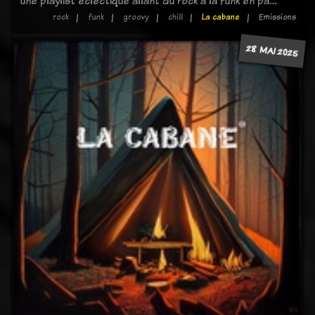
une playlist éclectique allant du rock à la funk en pa…
rock
funk
groovy
chill
La cabane
Emissions
28 MAI 2025