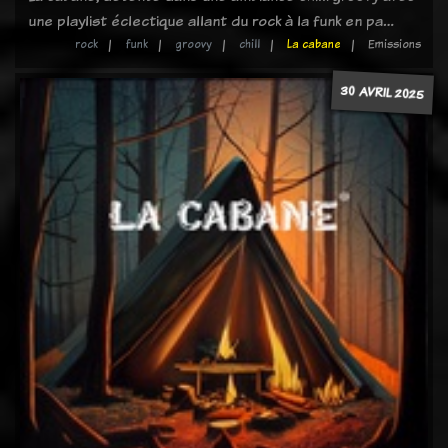
une playlist éclectique allant du rock à la funk en pa…
rock
funk
groovy
chill
La cabane
Emissions
30 AVRIL 2025