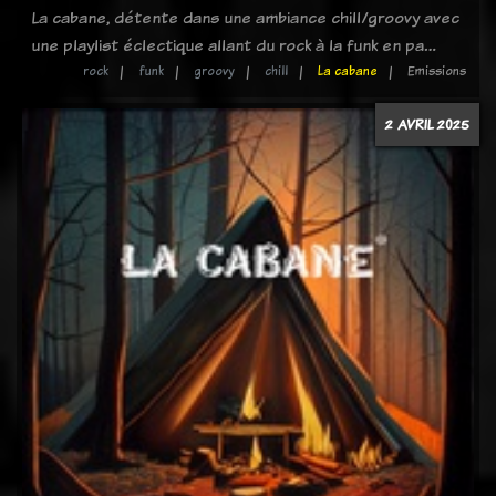
La cabane, détente dans une ambiance chill/groovy avec
une playlist éclectique allant du rock à la funk en pa…
rock
funk
groovy
chill
La cabane
Emissions
2 AVRIL 2025