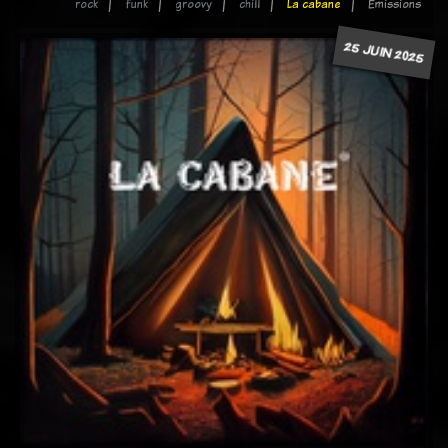
rock
funk
groovy
chill
La cabane
Emissions
25 JUIN 2025