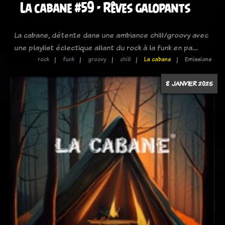
La cabane #59 - Rêves galopants
La cabane, détente dans une ambiance chill/groovy avec
une playlist éclectique allant du rock à la funk en pa…
rock
funk
groovy
chill
La cabane
Emissions
8 JANVIER 2025