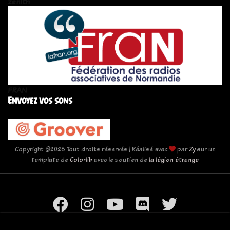
zén!th
FRAN
Envoyez vos sons
Copyright ©
2026 Tout droits réservés | Réalisé avec
par
Zy
sur un
template de
Colorlib
avec le soutien de
la légion étrange