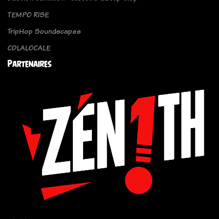
TEMPO RISE
TripHop Soundscapes
CDLALOCALE
Partenaires