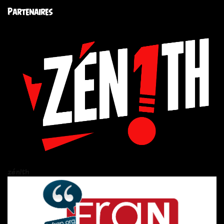
Partenaires
zén!th