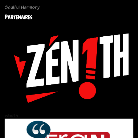
Soulful Harmony
Partenaires
zén!th