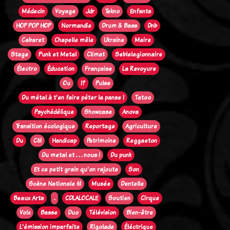
Médecin
Voyage
Jdr
Tekno
Enfants
HOP POP HOP
Normandie
Drum & Bass
Dnb
Cabaret
Chapelle mêle
Ukraine
Maire
Stage
Punk et Metal
Climat
Seblelegionnaire
Électro
Éducation
Française
La Revoyure
Ou
!?
Pulse
Du métal à t'en faire péter la panse !
Tatoo
Psychédélique
Showcase
Anova
Transition écologique
Reportage
Agriculture
Du
C61
Handicap
Patrimoine
Reggaeton
Du metal et . . . nous !
Du punk
Et ce petit grain qu'on rajoute
Son
Scène Nationale 61
Musée
Dentelle
Beaux Arts
.
CDLALOCALE
Soutien
Cirque
Voix
Basse
Duo
Télévision
Bien-être
L'émission imparfaite
Rigolade
Éléctrique