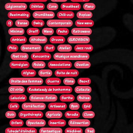
Légionnaire
Débiles
Cons
Breakbeat
Piano
Beatmaking
Drum&bass
Chill-out
Tropical
Dj
Transe
Swing
Contemporain
New wave
Minimal
Graff
Wave
Pscho
Retrowave
Ambient
Afrobeat
Groove
EUROVISION
Philo
Evenement
Surf
Atelier
Jazz rock
Post rock
Rencontre
Musique scandinave
Norvégien
Poèsie
Associations
Gestion
Afghan
Sortie
Boite de nuit
Droits des femmes
Guerre
Films
Bac+2
Oi! virile
Rocksteady de bonhomme
Collecte
Laluciole
Science-fiction
Sarthe
Poètes
Café
Torréfaction
Artisanat
Bpm
Epid
Soin
Ergothérapie
Agricole
Parodie
Clown
Enfant
Spectacle
Insertion
Réinsertion
Tubedel'étéindien
Fantastique
Médiéval
Trad