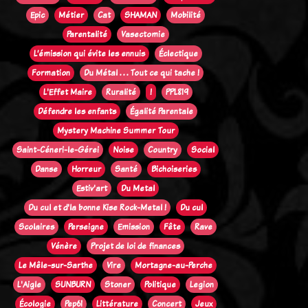
Epic
Métier
Cat
SHAMAN
Mobilité
Parentalité
Vasectomie
L’émission qui évite les ennuis
Éclectique
Formation
Du Métal . . . Tout ce qui tache !
L'Effet Maire
Ruralité
!
PPL819
Défendre les enfants
Égalité Parentale
Mystery Machine Summer Tour
Saint-Céneri-le-Gérei
Noise
Country
Social
Danse
Horreur
Santé
Bichoiseries
Estiv'art
Du Metal
Du cul et d'la bonne Kise Rock-Metal !
Du cul
Scolaires
Perseigne
Emission
Fête
Rave
Vénère
Projet de loi de finances
Le Mêle-sur-Sarthe
Vire
Mortagne-au-Perche
L'Aigle
SUNBURN
Stoner
Politique
Legion
Écologie
Pep61
Littérature
Concert
Jeux