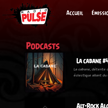
Accueil
Émissi
Podcasts
La cabane #
La cabane, détente d
éclectique allant du 
Alt-Rock Al