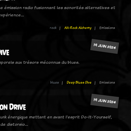
e émission radio fusionnant les sonorités alternatives et
 expérience…
rock
Alt-Rock Alchemy
Emissions
19 JUIN 2024
ive
mporels aux trésors méconnus du blues.
blues
Deep Blues Dive
Emissions
19 JUIN 2024
ion Drive
unk énergique mettant en avant l'esprit Do-It-Yourself,
 de distorsio…