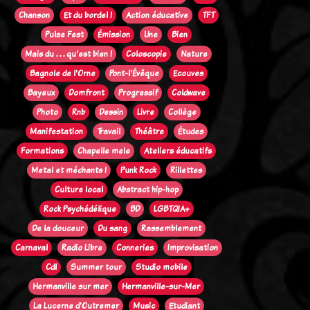
Chanson
Et du bordel !
Action éducative
TFT
Pulse Fest
Émission
Une
Bien
Mais du . . . qu'est bien !
Coloscopie
Nature
Bagnole de l'Orne
Pont-l'Évêque
Ecouves
Bayeux
Domfront
Progressif
Coldwave
Photo
Rnb
Dessin
Livre
Collège
Manifestation
Travail
Théâtre
Études
Formations
Chapelle mele
Ateliers éducatifs
Metal et méchants !
Punk Rock
Rillettes
Culture local
Abstract hip-hop
Rock Psychédélique
BD
LGBTQIA+
De la douceur
Du sang
Rassemblement
Carnaval
Radio Libre
Conneries
Improvisation
Cdl
Summer tour
Studio mobile
Hermanville sur mer
Hermanville-sur-Mer
La Lucerne d'Outremer
Music
Etudiant