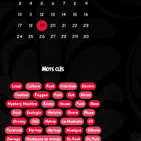
3
4
5
6
7
8
9
10
11
12
13
14
15
16
17
18
19
20
21
22
23
24
25
26
27
28
29
30
Mots clés
Local
Culture
Rock
Interview
Electro
Festival
Reggae
Punk
Dub
Metal
Mystery Machine
Roots
House
Funk
Bass
Soul
Ecologie
Histoire
Divers
Blues
Groovy
Chill
Hiphop
La Musicale
Oi!
Ferarock
Trip-hop
Hip-hop
Musique
Débats
Garage
Musiques du monde
Du Rock
Du Punk