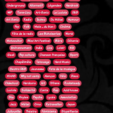
Underground
Alternatif
Légendes
Hardrock
WIP
Tiers-Lieu
Art-Sonic
La Luciole
D&B
Art Sonic
Radio
Techno
Du Métal
Humour
Pop
Folk
Mais ... du bien !
Cinéma
Fête de la radio
Les Bichoiseries
World
Motocultor
Blizz'Art Festival
Bière
Détente
Environnement
Indie
Live
Loisir
45t
Geek
Pop culture
Chanson française
Sport
Chapêlmêle
Tatouage
Hard Music
Electro D&B
Jeunesse
Fete de la musique
20ANS
Why not camp
Alençon
Vélo
Disco
Oldschool
Hardcore
Art
100ans
Rocksteady
Luciole
Solidarité
Conte
Rap
Acid house
Ska
Vinyles
Psyche
Lycée
Association
Jazz
Métal
Orne
Retravailler
Japon
Jullouville
Théatre
Féminisme
Stupéfiants