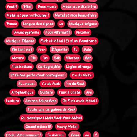
Festif
Tribal
Bass music
Metal et p'tite bière
Metal et pas remboursé !
Metal et mon beau-frère
Trance
Langue des signes
La
Musique tzigane
Sound systeme
Rock Alternatif
Klezmer
Musique Tsigane
Punk et Métal ! Et si ca t'contrarie
Bin tant pis !
Peux
Étiquette
Tu
Sais
Mettre
T'la
Ton
Rok
Rilettes
Bar
Illustrations
Cartographie
Légion étrange
Et faites gaffe c'est contagieux !
Y a du Métal
Et ... nous !
Y a du Punk
Y a du Rock
Art-plastique
Guitare
Punk à Chats
Ava
Lecture
Actions éducatives
De Punk et de Métal !
Toute une cargaison de Rock
Du classique ! Mais Rock-Punk-Métal
Quand même !!!
Heavy Métal
Et de l'Amouuuuuur !
Ta mère !!!
Trans
Je
?