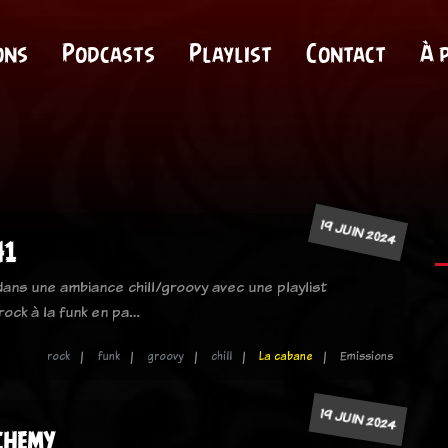
ons
Podcasts
Playlist
Contact
À 
19 JUIN 2024
41
ans une ambiance chill/groovy avec une playlist
rock à la funk en pa…
rock
funk
groovy
chill
La cabane
Emissions
19 JUIN 2024
chemy