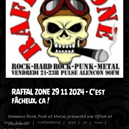
RAFFAL ZONE 29 11 2024 - C'est
fâcheux, ca !
Emission Rock, Punk et Metal, présenté par DjTom et
du
!
son
rockPunkMetal
gros
et
nous
DocMarco