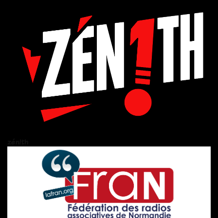
zén!th