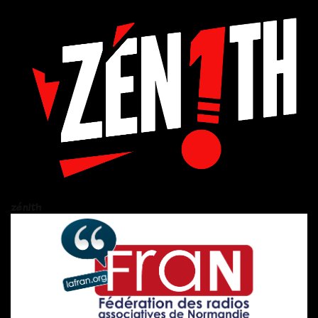
zén!th