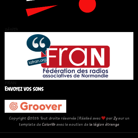
zén!th
FRAN
Envoyez vos sons
Copyright ©
2026 Tout droits réservés | Réalisé avec
par
Zy
sur un
template de
Colorlib
avec le soutien de
la légion étrange