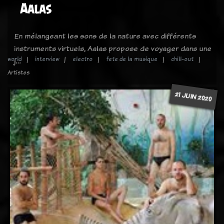
Aalas
En mélangeant les sons de la nature avec différents
instruments virtuels, Aalas propose de voyager dans une
world
interview
electro
fete de la musique
chill-out
j…
Artistes
21 JUIN 2020