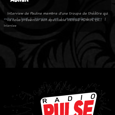
Interview de Pauline membre d'une troupe de théâtre qui
culture
local
interview
art
chapelle mêle
théâtre
va nous présenter son spectacle intitulé ADMIN. Ell…
Interview