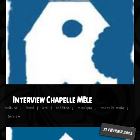
Interview Chapelle Mêle
culture
local
art
théâtre
musique
chapelle mele
Interview
21 FÉVRIER 2022