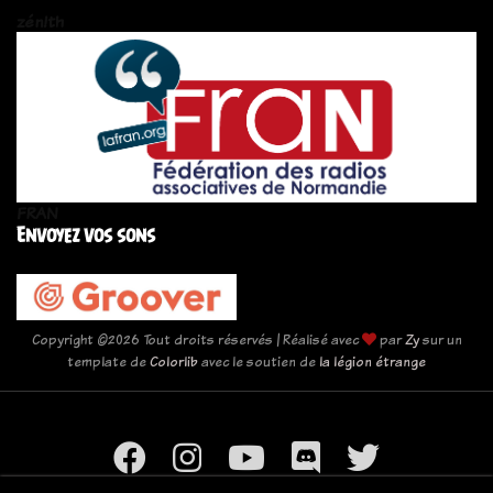
zén!th
FRAN
Envoyez vos sons
Copyright ©
2026 Tout droits réservés | Réalisé avec
par
Zy
sur un
template de
Colorlib
avec le soutien de
la légion étrange