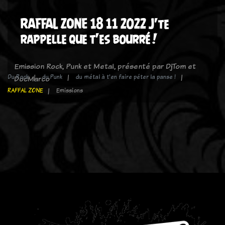
RAFFAL ZONE 18 11 2022 J'te
rappelle que t'es bourré !
Emission Rock, Punk et Metal, présenté par DjTom et
Du Rock
du Punk
du métal à t'en faire péter la panse !
DocMarco
RAFFAL ZONE
Emissions