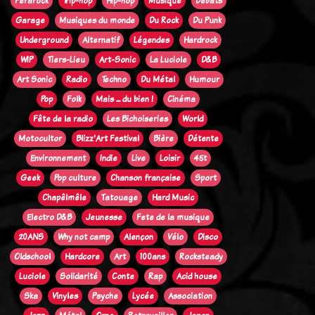
Ferarock
Trip-hop
Hip-hop
Musique
Débats
Garage
Musiques du monde
Du Rock
Du Punk
Underground
Alternatif
Légendes
Hardrock
WIP
Tiers-Lieu
Art-Sonic
La Luciole
D&B
Art Sonic
Radio
Techno
Du Métal
Humour
Pop
Folk
Mais ... du bien !
Cinéma
Fête de la radio
Les Bichoiseries
World
Motocultor
Blizz'Art Festival
Bière
Détente
Environnement
Indie
Live
Loisir
45t
Geek
Pop culture
Chanson française
Sport
Chapêlmêle
Tatouage
Hard Music
Electro D&B
Jeunesse
Fete de la musique
20ANS
Why not camp
Alençon
Vélo
Disco
Oldschool
Hardcore
Art
100ans
Rocksteady
Luciole
Solidarité
Conte
Rap
Acid house
Ska
Vinyles
Psyche
Lycée
Association