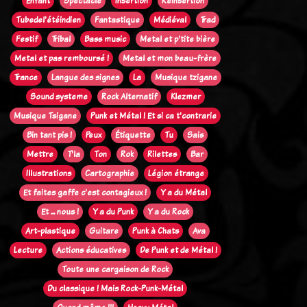
Enfant
Spectacle
Insertion
Réinsertion
Tubedel'étéindien
Fantastique
Médiéval
Trad
Festif
Tribal
Bass music
Metal et p'tite bière
Metal et pas remboursé !
Metal et mon beau-frère
Trance
Langue des signes
La
Musique tzigane
Sound systeme
Rock Alternatif
Klezmer
Musique Tsigane
Punk et Métal ! Et si ca t'contrarie
Bin tant pis !
Peux
Étiquette
Tu
Sais
Mettre
T'la
Ton
Rok
Rilettes
Bar
Illustrations
Cartographie
Légion étrange
Et faites gaffe c'est contagieux !
Y a du Métal
Et ... nous !
Y a du Punk
Y a du Rock
Art-plastique
Guitare
Punk à Chats
Ava
Lecture
Actions éducatives
De Punk et de Métal !
Toute une cargaison de Rock
Du classique ! Mais Rock-Punk-Métal