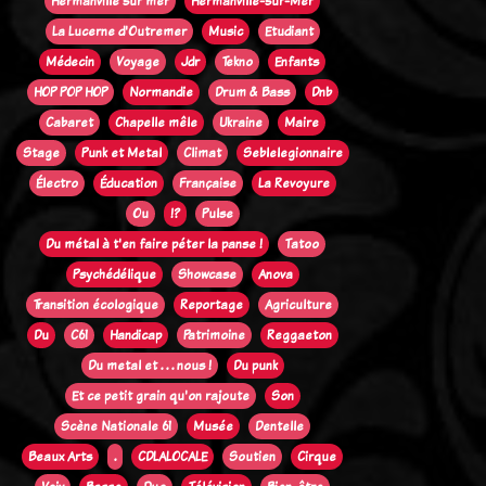
Hermanville sur mer
Hermanville-sur-Mer
La Lucerne d'Outremer
Music
Etudiant
Médecin
Voyage
Jdr
Tekno
Enfants
HOP POP HOP
Normandie
Drum & Bass
Dnb
Cabaret
Chapelle mêle
Ukraine
Maire
Stage
Punk et Metal
Climat
Seblelegionnaire
Électro
Éducation
Française
La Revoyure
Ou
!?
Pulse
Du métal à t'en faire péter la panse !
Tatoo
Psychédélique
Showcase
Anova
Transition écologique
Reportage
Agriculture
Du
C61
Handicap
Patrimoine
Reggaeton
Du metal et . . . nous !
Du punk
Et ce petit grain qu'on rajoute
Son
Scène Nationale 61
Musée
Dentelle
Beaux Arts
.
CDLALOCALE
Soutien
Cirque