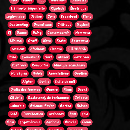
Voix
Basse
Duo
Télévision
Bien-être
L'émission imparfaite
Rigolade
Éléctrique
Légionnaire
Débiles
Cons
Breakbeat
Piano
Beatmaking
Drum&bass
Chill-out
Tropical
Dj
Transe
Swing
Contemporain
New wave
Minimal
Graff
Wave
Pscho
Retrowave
Ambient
Afrobeat
Groove
EUROVISION
Philo
Evenement
Surf
Atelier
Jazz rock
Post rock
Rencontre
Musique scandinave
Norvégien
Poèsie
Associations
Gestion
Afghan
Sortie
Boite de nuit
Droits des femmes
Guerre
Films
Bac+2
Oi! virile
Rocksteady de bonhomme
Collecte
Laluciole
Science-fiction
Sarthe
Poètes
Café
Torréfaction
Artisanat
Bpm
Epid
Soin
Ergothérapie
Agricole
Parodie
Clown