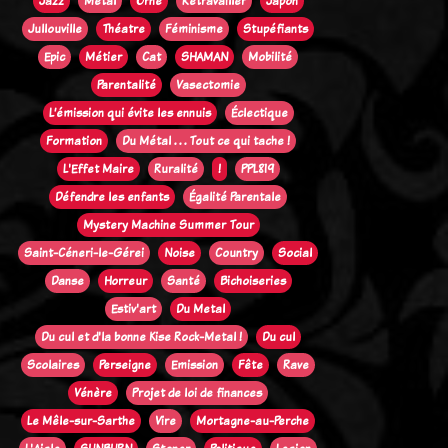
Jazz
Métal
Orne
Retravailler
Japon
Jullouville
Théatre
Féminisme
Stupéfiants
Epic
Métier
Cat
SHAMAN
Mobilité
Parentalité
Vasectomie
L’émission qui évite les ennuis
Éclectique
Formation
Du Métal . . . Tout ce qui tache !
L'Effet Maire
Ruralité
!
PPL819
Défendre les enfants
Égalité Parentale
Mystery Machine Summer Tour
Saint-Céneri-le-Gérei
Noise
Country
Social
Danse
Horreur
Santé
Bichoiseries
Estiv'art
Du Metal
Du cul et d'la bonne Kise Rock-Metal !
Du cul
Scolaires
Perseigne
Emission
Fête
Rave
Vénère
Projet de loi de finances
Le Mêle-sur-Sarthe
Vire
Mortagne-au-Perche