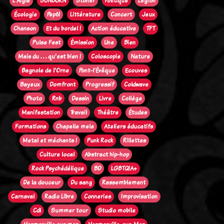
L'Aigle
SUNBURN
Stoner
Politique
Legion
Écologie
Pep61
Littérature
Concert
Jeux
Chanson
Et du bordel !
Action éducative
TFT
Pulse Fest
Émission
Une
Bien
Mais du . . . qu'est bien !
Coloscopie
Nature
Bagnole de l'Orne
Pont-l'Évêque
Ecouves
Bayeux
Domfront
Progressif
Coldwave
Photo
Rnb
Dessin
Livre
Collège
Manifestation
Travail
Théâtre
Études
Formations
Chapelle mele
Ateliers éducatifs
Metal et méchants !
Punk Rock
Rillettes
Culture local
Abstract hip-hop
Rock Psychédélique
BD
LGBTQIA+
De la douceur
Du sang
Rassemblement
Carnaval
Radio Libre
Conneries
Improvisation
Cdl
Summer tour
Studio mobile