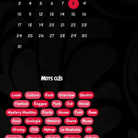
3
4
5
6
7
8
9
10
11
12
13
14
15
16
17
18
19
20
21
22
23
24
25
26
27
28
29
30
31
Mots clés
Local
Culture
Rock
Interview
Electro
Festival
Reggae
Punk
Dub
Metal
Mystery Machine
Roots
House
Funk
Bass
Soul
Ecologie
Histoire
Divers
Blues
Groovy
Chill
Hiphop
La Musicale
Oi!