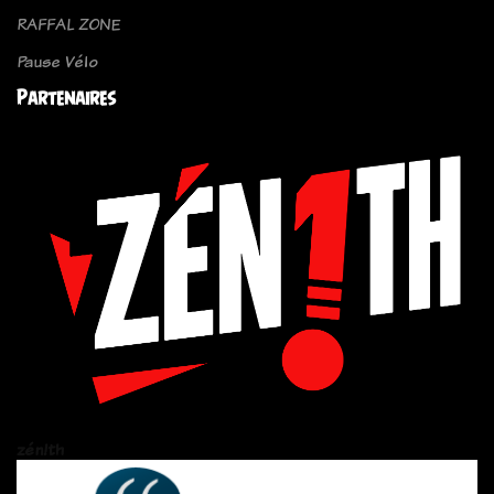
RAFFAL ZONE
Pause Vélo
Partenaires
zén!th