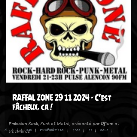
RAFFAL ZONE 29 11 2024 - C'est
fâcheux, ca !
Emission Rock, Punk et Metal, présenté par DjTom et
du
!
son
rockPunkMetal
gros
et
nous
DocMarco