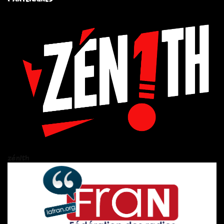
zén!th