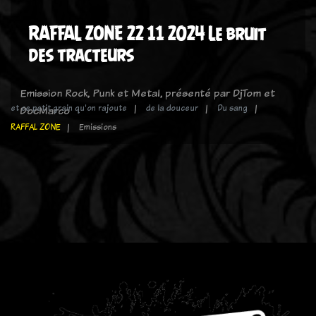
RAFFAL ZONE 22 11 2024 Le bruit
des tracteurs
Emission Rock, Punk et Metal, présenté par DjTom et
et ce petit grain qu'on rajoute
de la douceur
Du sang
DocMarco
RAFFAL ZONE
Emissions