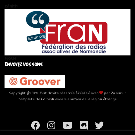
zén!th
FRAN
Envoyez vos sons
Copyright ©
2026 Tout droits réservés | Réalisé avec
par
Zy
sur un
template de
Colorlib
avec le soutien de
la légion étrange