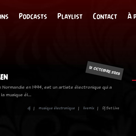
ons
Podcasts
Playlist
Contact
À 
12 OCTOBRE 2023
aen
 Normandie en 1994, est un artiste électronique qui a
r la musique él…
dj
musique électronique
livemix
Dj Set Live