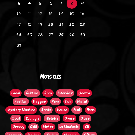
3
4
5
6
7
8
9
10
11
12
13
14
15
16
17
18
19
20
21
22
23
24
25
26
27
28
29
30
31
Mots clés
Local
Culture
Rock
Interview
Electro
Festival
Reggae
Punk
Dub
Metal
Mystery Machine
Roots
House
Funk
Bass
Soul
Ecologie
Histoire
Divers
Blues
Groovy
Chill
Hiphop
La Musicale
Oi!