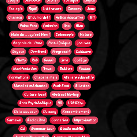
L'Aigle
SUNBURN
Stoner
Politique
Legion
Écologie
Pep61
Littérature
Concert
Jeux
Chanson
Et du bordel !
Action éducative
TFT
Pulse Fest
Émission
Une
Bien
Mais du . . . qu'est bien !
Coloscopie
Nature
Bagnole de l'Orne
Pont-l'Évêque
Ecouves
Bayeux
Domfront
Progressif
Coldwave
Photo
Rnb
Dessin
Livre
Collège
Manifestation
Travail
Théâtre
Études
Formations
Chapelle mele
Ateliers éducatifs
Metal et méchants !
Punk Rock
Rillettes
Culture local
Abstract hip-hop
Rock Psychédélique
BD
LGBTQIA+
De la douceur
Du sang
Rassemblement
Carnaval
Radio Libre
Conneries
Improvisation
Cdl
Summer tour
Studio mobile