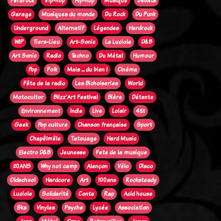
Ferarock
Trip-hop
Hip-hop
Musique
Débats
Garage
Musiques du monde
Du Rock
Du Punk
Underground
Alternatif
Légendes
Hardrock
WIP
Tiers-Lieu
Art-Sonic
La Luciole
D&B
Art Sonic
Radio
Techno
Du Métal
Humour
Pop
Folk
Mais ... du bien !
Cinéma
Fête de la radio
Les Bichoiseries
World
Motocultor
Blizz'Art Festival
Bière
Détente
Environnement
Indie
Live
Loisir
45t
Geek
Pop culture
Chanson française
Sport
Chapêlmêle
Tatouage
Hard Music
Electro D&B
Jeunesse
Fete de la musique
20ANS
Why not camp
Alençon
Vélo
Disco
Oldschool
Hardcore
Art
100ans
Rocksteady
Luciole
Solidarité
Conte
Rap
Acid house
Ska
Vinyles
Psyche
Lycée
Association