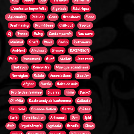
Voix
Basse
Duo
Télévision
Bien-être
L'émission imparfaite
Rigolade
Éléctrique
Légionnaire
Débiles
Cons
Breakbeat
Piano
Beatmaking
Drum&bass
Chill-out
Tropical
Dj
Transe
Swing
Contemporain
New wave
Minimal
Graff
Wave
Pscho
Retrowave
Ambient
Afrobeat
Groove
EUROVISION
Philo
Evenement
Surf
Atelier
Jazz rock
Post rock
Rencontre
Musique scandinave
Norvégien
Poèsie
Associations
Gestion
Afghan
Sortie
Boite de nuit
Droits des femmes
Guerre
Films
Bac+2
Oi! virile
Rocksteady de bonhomme
Collecte
Laluciole
Science-fiction
Sarthe
Poètes
Café
Torréfaction
Artisanat
Bpm
Epid
Soin
Ergothérapie
Agricole
Parodie
Clown