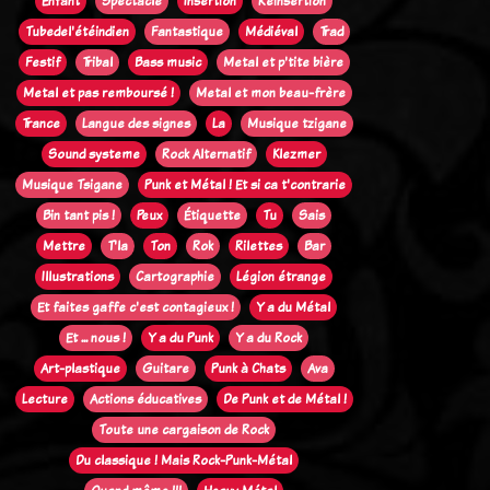
Enfant
Spectacle
Insertion
Réinsertion
Tubedel'étéindien
Fantastique
Médiéval
Trad
Festif
Tribal
Bass music
Metal et p'tite bière
Metal et pas remboursé !
Metal et mon beau-frère
Trance
Langue des signes
La
Musique tzigane
Sound systeme
Rock Alternatif
Klezmer
Musique Tsigane
Punk et Métal ! Et si ca t'contrarie
Bin tant pis !
Peux
Étiquette
Tu
Sais
Mettre
T'la
Ton
Rok
Rilettes
Bar
Illustrations
Cartographie
Légion étrange
Et faites gaffe c'est contagieux !
Y a du Métal
Et ... nous !
Y a du Punk
Y a du Rock
Art-plastique
Guitare
Punk à Chats
Ava
Lecture
Actions éducatives
De Punk et de Métal !
Toute une cargaison de Rock
Du classique ! Mais Rock-Punk-Métal