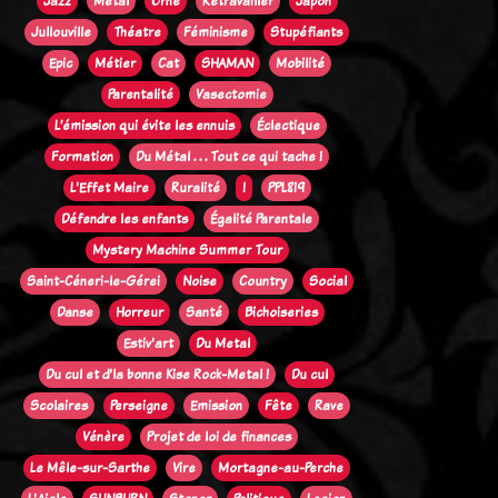
Jazz
Métal
Orne
Retravailler
Japon
Jullouville
Théatre
Féminisme
Stupéfiants
Epic
Métier
Cat
SHAMAN
Mobilité
Parentalité
Vasectomie
L’émission qui évite les ennuis
Éclectique
Formation
Du Métal . . . Tout ce qui tache !
L'Effet Maire
Ruralité
!
PPL819
Défendre les enfants
Égalité Parentale
Mystery Machine Summer Tour
Saint-Céneri-le-Gérei
Noise
Country
Social
Danse
Horreur
Santé
Bichoiseries
Estiv'art
Du Metal
Du cul et d'la bonne Kise Rock-Metal !
Du cul
Scolaires
Perseigne
Emission
Fête
Rave
Vénère
Projet de loi de finances
Le Mêle-sur-Sarthe
Vire
Mortagne-au-Perche