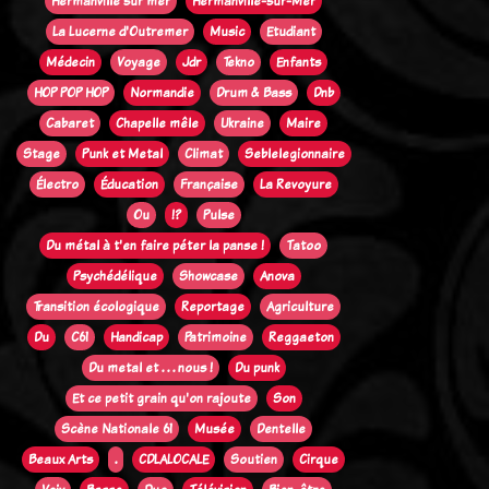
Hermanville sur mer
Hermanville-sur-Mer
La Lucerne d'Outremer
Music
Etudiant
Médecin
Voyage
Jdr
Tekno
Enfants
HOP POP HOP
Normandie
Drum & Bass
Dnb
Cabaret
Chapelle mêle
Ukraine
Maire
Stage
Punk et Metal
Climat
Seblelegionnaire
Électro
Éducation
Française
La Revoyure
Ou
!?
Pulse
Du métal à t'en faire péter la panse !
Tatoo
Psychédélique
Showcase
Anova
Transition écologique
Reportage
Agriculture
Du
C61
Handicap
Patrimoine
Reggaeton
Du metal et . . . nous !
Du punk
Et ce petit grain qu'on rajoute
Son
Scène Nationale 61
Musée
Dentelle
Beaux Arts
.
CDLALOCALE
Soutien
Cirque