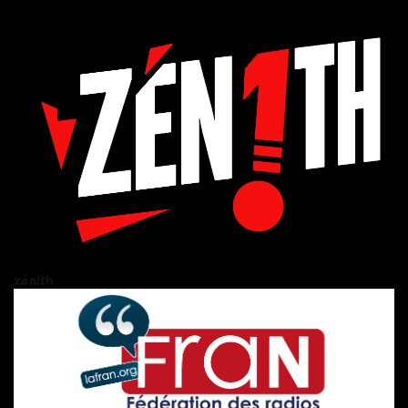
zén!th