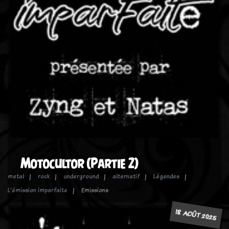
Motocultor (Partie 2)
metal
rock
underground
alternatif
Légendes
L'émission imparfaite
Emissions
18 AOÛT 2025