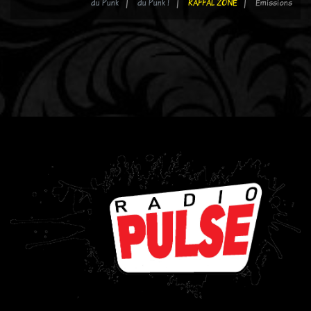
du Punk
du Punk !
RAFFAL ZONE
Emissions