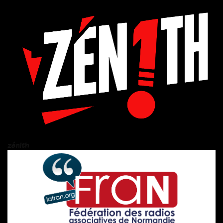
zén!th