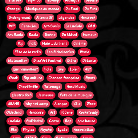
Ferarock
Trip-hop
Hip-hop
Musique
Débats
Garage
Musiques du monde
Du Rock
Du Punk
Underground
Alternatif
Légendes
Hardrock
WIP
Tiers-Lieu
Art-Sonic
La Luciole
D&B
Art Sonic
Radio
Techno
Du Métal
Humour
Pop
Folk
Mais ... du bien !
Cinéma
Fête de la radio
Les Bichoiseries
World
Motocultor
Blizz'Art Festival
Bière
Détente
Environnement
Indie
Live
Loisir
45t
Geek
Pop culture
Chanson française
Sport
Chapêlmêle
Tatouage
Hard Music
Electro D&B
Jeunesse
Fete de la musique
20ANS
Why not camp
Alençon
Vélo
Disco
Oldschool
Hardcore
Art
100ans
Rocksteady
Luciole
Solidarité
Conte
Rap
Acid house
Ska
Vinyles
Psyche
Lycée
Association