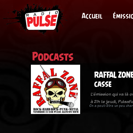
Accueil
Émissi
Podcasts
RAFFAL ZONE
casse
L’émission qui va là 
à 21h le jeudi, Pulsaf
On a peut-être un peu cha