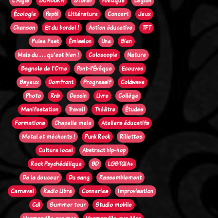
L'Aigle
SUNBURN
Stoner
Politique
Legion
Écologie
Pep61
Littérature
Concert
Jeux
Chanson
Et du bordel !
Action éducative
TFT
Pulse Fest
Émission
Une
Bien
Mais du . . . qu'est bien !
Coloscopie
Nature
Bagnole de l'Orne
Pont-l'Évêque
Ecouves
Bayeux
Domfront
Progressif
Coldwave
Photo
Rnb
Dessin
Livre
Collège
Manifestation
Travail
Théâtre
Études
Formations
Chapelle mele
Ateliers éducatifs
Metal et méchants !
Punk Rock
Rillettes
Culture local
Abstract hip-hop
Rock Psychédélique
BD
LGBTQIA+
De la douceur
Du sang
Rassemblement
Carnaval
Radio Libre
Conneries
Improvisation
Cdl
Summer tour
Studio mobile