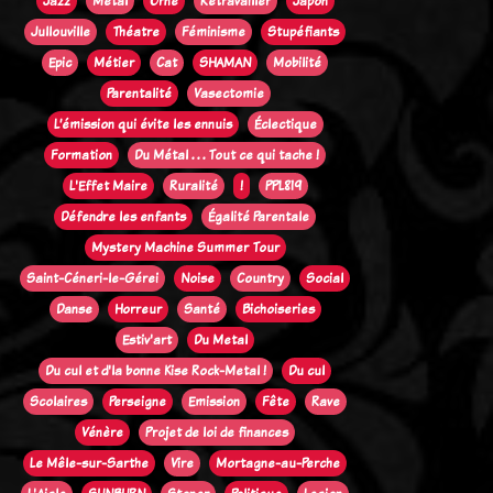
Jazz
Métal
Orne
Retravailler
Japon
Jullouville
Théatre
Féminisme
Stupéfiants
Epic
Métier
Cat
SHAMAN
Mobilité
Parentalité
Vasectomie
L’émission qui évite les ennuis
Éclectique
Formation
Du Métal . . . Tout ce qui tache !
L'Effet Maire
Ruralité
!
PPL819
Défendre les enfants
Égalité Parentale
Mystery Machine Summer Tour
Saint-Céneri-le-Gérei
Noise
Country
Social
Danse
Horreur
Santé
Bichoiseries
Estiv'art
Du Metal
Du cul et d'la bonne Kise Rock-Metal !
Du cul
Scolaires
Perseigne
Emission
Fête
Rave
Vénère
Projet de loi de finances
Le Mêle-sur-Sarthe
Vire
Mortagne-au-Perche