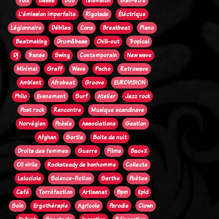
Voix
Basse
Duo
Télévision
Bien-être
L'émission imparfaite
Rigolade
Éléctrique
Légionnaire
Débiles
Cons
Breakbeat
Piano
Beatmaking
Drum&bass
Chill-out
Tropical
Dj
Transe
Swing
Contemporain
New wave
Minimal
Graff
Wave
Pscho
Retrowave
Ambient
Afrobeat
Groove
EUROVISION
Philo
Evenement
Surf
Atelier
Jazz rock
Post rock
Rencontre
Musique scandinave
Norvégien
Poèsie
Associations
Gestion
Afghan
Sortie
Boite de nuit
Droits des femmes
Guerre
Films
Bac+2
Oi! virile
Rocksteady de bonhomme
Collecte
Laluciole
Science-fiction
Sarthe
Poètes
Café
Torréfaction
Artisanat
Bpm
Epid
Soin
Ergothérapie
Agricole
Parodie
Clown