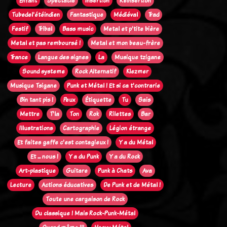
Enfant
Spectacle
Insertion
Réinsertion
Tubedel'étéindien
Fantastique
Médiéval
Trad
Festif
Tribal
Bass music
Metal et p'tite bière
Metal et pas remboursé !
Metal et mon beau-frère
Trance
Langue des signes
La
Musique tzigane
Sound systeme
Rock Alternatif
Klezmer
Musique Tsigane
Punk et Métal ! Et si ca t'contrarie
Bin tant pis !
Peux
Étiquette
Tu
Sais
Mettre
T'la
Ton
Rok
Rilettes
Bar
Illustrations
Cartographie
Légion étrange
Et faites gaffe c'est contagieux !
Y a du Métal
Et ... nous !
Y a du Punk
Y a du Rock
Art-plastique
Guitare
Punk à Chats
Ava
Lecture
Actions éducatives
De Punk et de Métal !
Toute une cargaison de Rock
Du classique ! Mais Rock-Punk-Métal