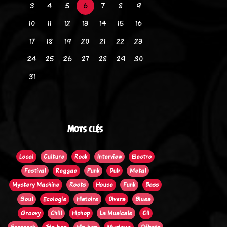
3
4
5
6
7
8
9
10
11
12
13
14
15
16
17
18
19
20
21
22
23
24
25
26
27
28
29
30
31
Mots clés
Local
Culture
Rock
Interview
Electro
Festival
Reggae
Punk
Dub
Metal
Mystery Machine
Roots
House
Funk
Bass
Soul
Ecologie
Histoire
Divers
Blues
Groovy
Chill
Hiphop
La Musicale
Oi!