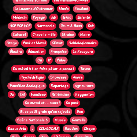
Hermanville sur mer
Hermanville-sur-Mer
La Lucerne d'Outremer
Music
Etudiant
Médecin
Voyage
Jdr
Tekno
Enfants
HOP POP HOP
Normandie
Drum & Bass
Dnb
Cabaret
Chapelle mêle
Ukraine
Maire
Stage
Punk et Metal
Climat
Seblelegionnaire
Électro
Éducation
Française
La Revoyure
Ou
!?
Pulse
Du métal à t'en faire péter la panse !
Tatoo
Psychédélique
Showcase
Anova
Transition écologique
Reportage
Agriculture
Du
C61
Handicap
Patrimoine
Reggaeton
Du metal et . . . nous !
Du punk
Et ce petit grain qu'on rajoute
Son
Scène Nationale 61
Musée
Dentelle
Beaux Arts
.
CDLALOCALE
Soutien
Cirque