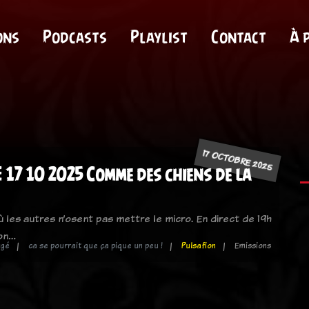
ons
Podcasts
Playlist
Contact
À 
17 OCTOBRE 2025
 17 10 2025 Comme des chiens de la
où les autres n’osent pas mettre le micro. En direct de 19h
ion…
rgé
ca se pourrait que ça pique un peu !
Pulsafion
Emissions