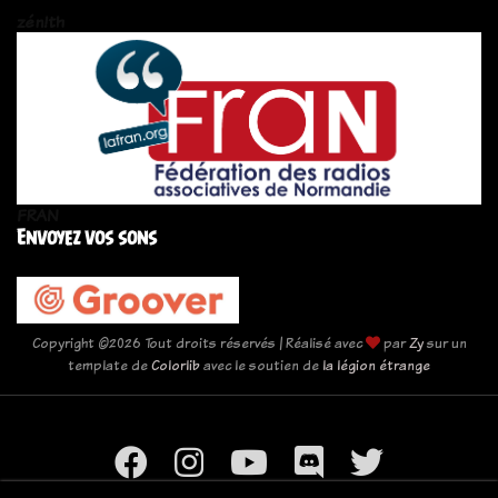
zén!th
FRAN
Envoyez vos sons
Copyright ©
2026 Tout droits réservés | Réalisé avec
par
Zy
sur un
template de
Colorlib
avec le soutien de
la légion étrange