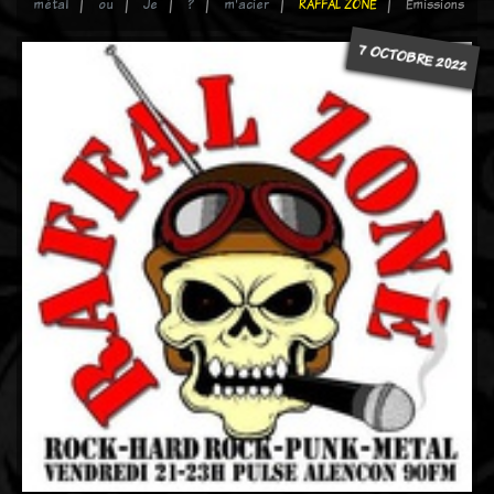
métal
ou
Je
?
m'acier
RAFFAL ZONE
Emissions
7 OCTOBRE 2022