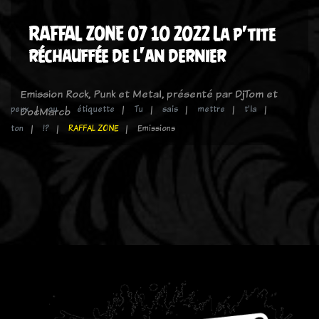
RAFFAL ZONE 07 10 2022 La p'tite
réchauffée de l'an dernier
Emission Rock, Punk et Metal, présenté par DjTom et
peux
ou
étiquette
Tu
sais
mettre
t'la
DocMarco
ton
!?
RAFFAL ZONE
Emissions