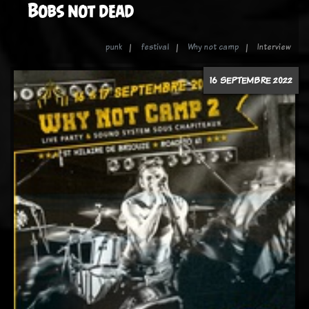
Bobs not dead
punk
festival
Why not camp
Interview
16 SEPTEMBRE 2022