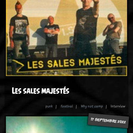
Les sales majestés
punk
festival
Why not camp
Interview
17 SEPTEMBRE 2022