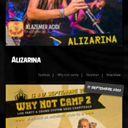
Alizarina
festival
Why not camp
Klezmer
Interview
17 SEPTEMBRE 2022