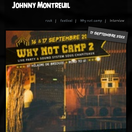
Johnny Montreuil
rock
festival
Why not camp
Interview
17 SEPTEMBRE 2022