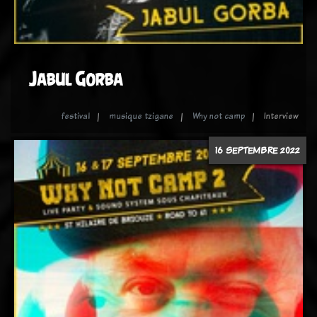
Jabul Gorba
festival
musique tzigane
Why not camp
Interview
16 SEPTEMBRE 2022