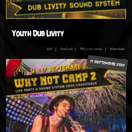
Youth Dub Livity
dub
festival
Why not camp
Interview
17 SEPTEMBRE 2022