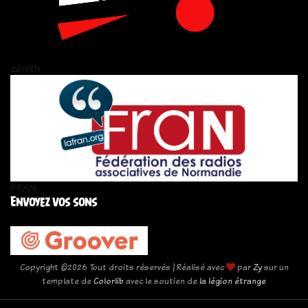
zén!th
FRAN
Envoyez vos sons
Copyright ©
2026 Tout droits réservés | Réalisé avec
par
Zy
sur un
template de
Colorlib
avec le soutien de
la légion étrange