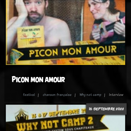
Picon mon amour
festival
chanson française
Why not camp
Interview
16 SEPTEMBRE 2022