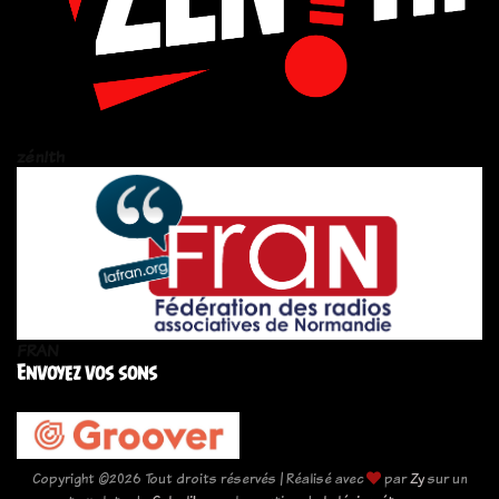
zén!th
FRAN
Envoyez vos sons
Copyright ©
2026 Tout droits réservés | Réalisé avec
par
Zy
sur un