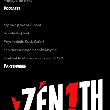
Musique de Nerd
Podcasts
My own private Alaska
Annabella Hawk
Psychedelic Rock Safari
Les Bichoiseries : Astéréotypie
Festival le Murmure du son 15.07.23
Partenaires