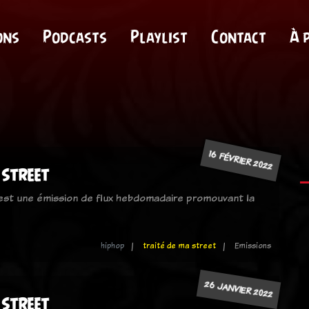
ons
Podcasts
Playlist
Contact
À 
16 FÉVRIER 2022
 street
 est une émission de flux hebdomadaire promouvant la
hiphop
traité de ma street
Emissions
26 JANVIER 2022
 street