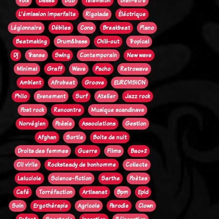
Voix
Basse
Duo
Télévision
Bien-être
L'émission imparfaite
Rigolade
Éléctrique
Légionnaire
Débiles
Cons
Breakbeat
Piano
Beatmaking
Drum&bass
Chill-out
Tropical
Dj
Transe
Swing
Contemporain
New wave
Minimal
Graff
Wave
Pscho
Retrowave
Ambient
Afrobeat
Groove
EUROVISION
Philo
Evenement
Surf
Atelier
Jazz rock
Post rock
Rencontre
Musique scandinave
Norvégien
Poèsie
Associations
Gestion
Afghan
Sortie
Boite de nuit
Droits des femmes
Guerre
Films
Bac+2
Oi! virile
Rocksteady de bonhomme
Collecte
Laluciole
Science-fiction
Sarthe
Poètes
Café
Torréfaction
Artisanat
Bpm
Epid
Soin
Ergothérapie
Agricole
Parodie
Clown