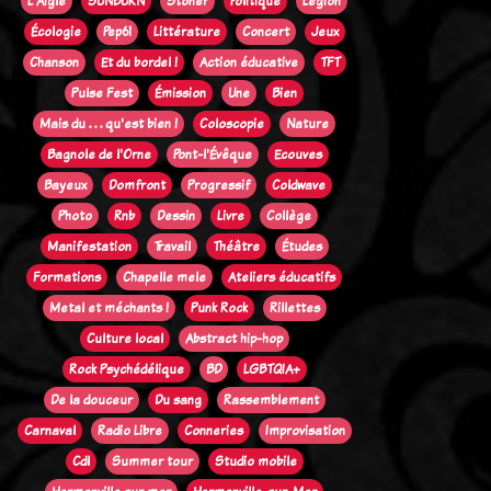
L'Aigle
SUNBURN
Stoner
Politique
Legion
Écologie
Pep61
Littérature
Concert
Jeux
Chanson
Et du bordel !
Action éducative
TFT
Pulse Fest
Émission
Une
Bien
Mais du . . . qu'est bien !
Coloscopie
Nature
Bagnole de l'Orne
Pont-l'Évêque
Ecouves
Bayeux
Domfront
Progressif
Coldwave
Photo
Rnb
Dessin
Livre
Collège
Manifestation
Travail
Théâtre
Études
Formations
Chapelle mele
Ateliers éducatifs
Metal et méchants !
Punk Rock
Rillettes
Culture local
Abstract hip-hop
Rock Psychédélique
BD
LGBTQIA+
De la douceur
Du sang
Rassemblement
Carnaval
Radio Libre
Conneries
Improvisation
Cdl
Summer tour
Studio mobile