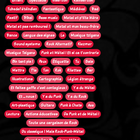
Enfant
Spectacle
Insertion
Réinsertion
Tubedel'étéindien
Fantastique
Médiéval
Trad
Festif
Tribal
Bass music
Metal et p'tite bière
Metal et pas remboursé !
Metal et mon beau-frère
Trance
Langue des signes
La
Musique tzigane
Sound systeme
Rock Alternatif
Klezmer
Musique Tsigane
Punk et Métal ! Et si ca t'contrarie
Bin tant pis !
Peux
Étiquette
Tu
Sais
Mettre
T'la
Ton
Rok
Rilettes
Bar
Illustrations
Cartographie
Légion étrange
Et faites gaffe c'est contagieux !
Y a du Métal
Et ... nous !
Y a du Punk
Y a du Rock
Art-plastique
Guitare
Punk à Chats
Ava
Lecture
Actions éducatives
De Punk et de Métal !
Toute une cargaison de Rock
Du classique ! Mais Rock-Punk-Métal