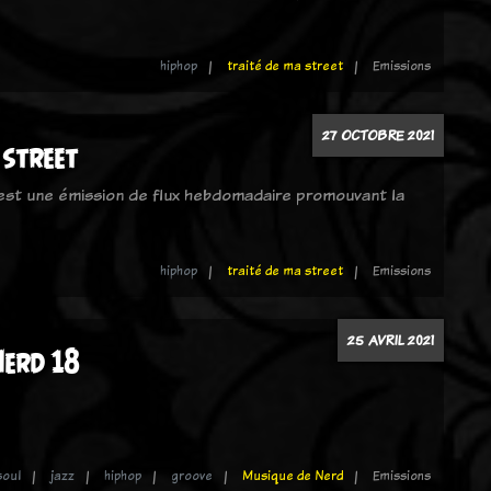
hiphop
traité de ma street
Emissions
27 OCTOBRE 2021
 street
 est une émission de flux hebdomadaire promouvant la
hiphop
traité de ma street
Emissions
25 AVRIL 2021
Nerd 18
soul
jazz
hiphop
groove
Musique de Nerd
Emissions