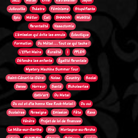
Jazz
Métal
Orne
Retravailler
Japon
Jullouville
Théatre
Féminisme
Stupéfiants
Epic
Métier
Cat
SHAMAN
Mobilité
Parentalité
Vasectomie
L’émission qui évite les ennuis
Éclectique
Formation
Du Métal . . . Tout ce qui tache !
L'Effet Maire
Ruralité
!
PPL819
Défendre les enfants
Égalité Parentale
Mystery Machine Summer Tour
Saint-Céneri-le-Gérei
Noise
Country
Social
Danse
Horreur
Santé
Bichoiseries
Estiv'art
Du Metal
Du cul et d'la bonne Kise Rock-Metal !
Du cul
Scolaires
Perseigne
Emission
Fête
Rave
Vénère
Projet de loi de finances
Le Mêle-sur-Sarthe
Vire
Mortagne-au-Perche