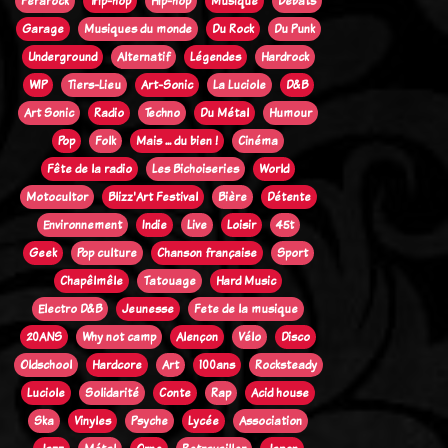
Ferarock
Trip-hop
Hip-hop
Musique
Débats
Garage
Musiques du monde
Du Rock
Du Punk
Underground
Alternatif
Légendes
Hardrock
WIP
Tiers-Lieu
Art-Sonic
La Luciole
D&B
Art Sonic
Radio
Techno
Du Métal
Humour
Pop
Folk
Mais ... du bien !
Cinéma
Fête de la radio
Les Bichoiseries
World
Motocultor
Blizz'Art Festival
Bière
Détente
Environnement
Indie
Live
Loisir
45t
Geek
Pop culture
Chanson française
Sport
Chapêlmêle
Tatouage
Hard Music
Electro D&B
Jeunesse
Fete de la musique
20ANS
Why not camp
Alençon
Vélo
Disco
Oldschool
Hardcore
Art
100ans
Rocksteady
Luciole
Solidarité
Conte
Rap
Acid house
Ska
Vinyles
Psyche
Lycée
Association