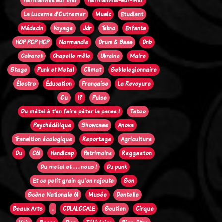
Hermanville sur mer
Hermanville-sur-Mer
La Lucerne d'Outremer
Music
Etudiant
Médecin
Voyage
Jdr
Tekno
Enfants
HOP POP HOP
Normandie
Drum & Bass
Dnb
Cabaret
Chapelle mêle
Ukraine
Maire
Stage
Punk et Metal
Climat
Seblelegionnaire
Électro
Éducation
Française
La Revoyure
Ou
!?
Pulse
Du métal à t'en faire péter la panse !
Tatoo
Psychédélique
Showcase
Anova
Transition écologique
Reportage
Agriculture
Du
C61
Handicap
Patrimoine
Reggaeton
Du metal et . . . nous !
Du punk
Et ce petit grain qu'on rajoute
Son
Scène Nationale 61
Musée
Dentelle
Beaux Arts
.
CDLALOCALE
Soutien
Cirque