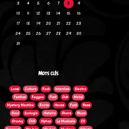
3
4
5
6
7
8
9
10
11
12
13
14
15
16
17
18
19
20
21
22
23
24
25
26
27
28
29
30
31
Mots clés
Local
Culture
Rock
Interview
Electro
Festival
Reggae
Punk
Dub
Metal
Mystery Machine
Roots
House
Funk
Bass
Soul
Ecologie
Histoire
Divers
Blues
Groovy
Chill
Hiphop
La Musicale
Oi!