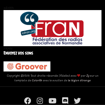
zén!th
FRAN
Envoyez vos sons
Copyright ©
2026 Tout droits réservés | Réalisé avec
par
Zy
sur un
template de
Colorlib
avec le soutien de
la légion étrange