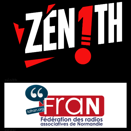
zén!th
FRAN