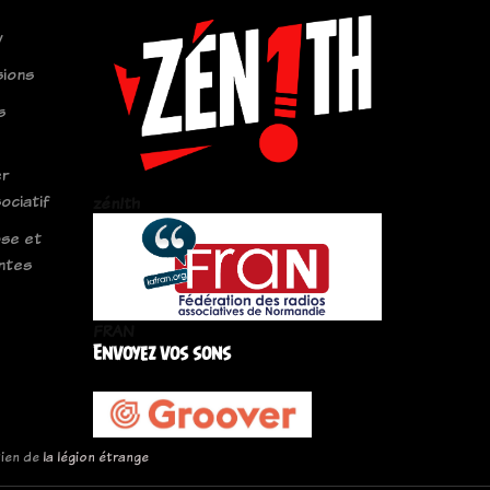
y
sions
s
er
ciatif
zén!th
ose et
ntes
FRAN
Envoyez vos sons
tien de
la légion étrange