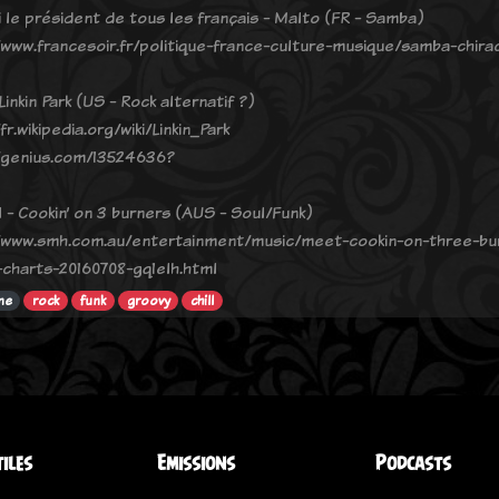
i le président de tous les français - Malto (FR - Samba)
/www.francesoir.fr/politique-france-culture-musique/samba-chira
inkin Park (US - Rock alternatif ?)
fr.wikipedia.org/wiki/Linkin_Park
/genius.com/13524636?
l - Cookin’ on 3 burners (AUS - Soul/Funk)
/www.smh.com.au/entertainment/music/meet-cookin-on-three-bu
charts-20160708-gq1elh.html
ne
rock
funk
groovy
chill
tiles
Emissions
Podcasts