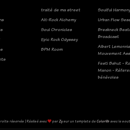
traité de ma street
Soulful Harmon
ns
Alt-Rock Alchemy
Urban Flow Ses
ts
Soul Chronicles
Breakneck Beat
Broadcast
t
Epic Rock Odyssey
Albert Lemonni
os
BPM Room
Mouvement Asso
nts
Festi Bahut - R
Manon - Réfere
bénévoles
roits réservés | Réalisé avec
par
Zy
sur un template de
Colorlib
avec le sou