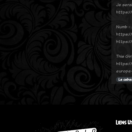
Je sera
https:/
Numb - L
https://
https:/
This Gir
https:/
europe-
La caba
Liens U