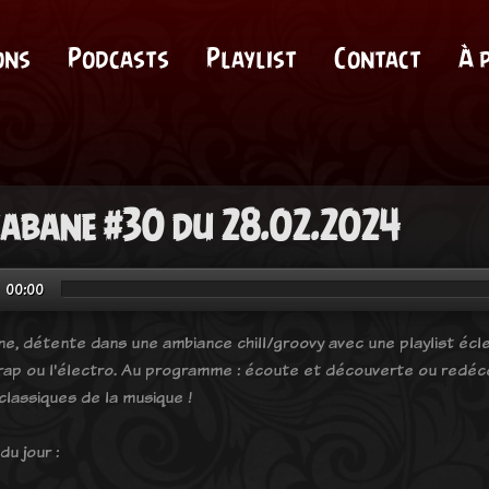
ons
Podcasts
Playlist
Contact
À 
cabane #30 du 28.02.2024
00:00
ne, détente dans une ambiance chill/groovy avec une playlist éclec
 rap ou l'électro. Au programme : écoute et découverte ou redéco
classiques de la musique !
du jour :