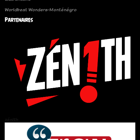
Worldbeat Wonders-Monténégro
Partenaires
zén!th