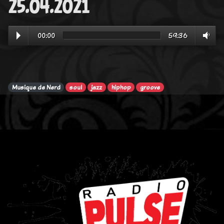
25.04.2021
00:00
59:36
Musique de Nerd
soul
jazz
hiphop
groove