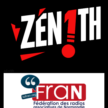
zén!th