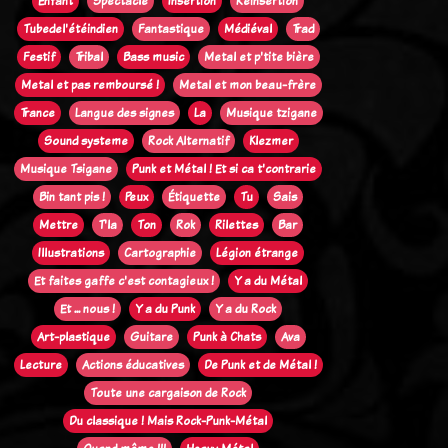
Enfant
Spectacle
Insertion
Réinsertion
Tubedel'étéindien
Fantastique
Médiéval
Trad
Festif
Tribal
Bass music
Metal et p'tite bière
Metal et pas remboursé !
Metal et mon beau-frère
Trance
Langue des signes
La
Musique tzigane
Sound systeme
Rock Alternatif
Klezmer
Musique Tsigane
Punk et Métal ! Et si ca t'contrarie
Bin tant pis !
Peux
Étiquette
Tu
Sais
Mettre
T'la
Ton
Rok
Rilettes
Bar
Illustrations
Cartographie
Légion étrange
Et faites gaffe c'est contagieux !
Y a du Métal
Et ... nous !
Y a du Punk
Y a du Rock
Art-plastique
Guitare
Punk à Chats
Ava
Lecture
Actions éducatives
De Punk et de Métal !
Toute une cargaison de Rock
Du classique ! Mais Rock-Punk-Métal