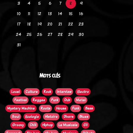
3
4
5
6
7
8
9
10
11
12
13
14
15
16
17
18
19
20
21
22
23
24
25
26
27
28
29
30
31
Mots clés
Local
Culture
Rock
Interview
Electro
Festival
Reggae
Punk
Dub
Metal
Mystery Machine
Roots
House
Funk
Bass
Soul
Ecologie
Histoire
Divers
Blues
Groovy
Chill
Hiphop
La Musicale
Oi!