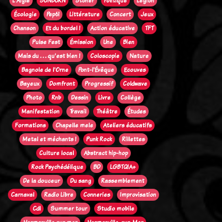
L'Aigle
SUNBURN
Stoner
Politique
Legion
Écologie
Pep61
Littérature
Concert
Jeux
Chanson
Et du bordel !
Action éducative
TFT
Pulse Fest
Émission
Une
Bien
Mais du . . . qu'est bien !
Coloscopie
Nature
Bagnole de l'Orne
Pont-l'Évêque
Ecouves
Bayeux
Domfront
Progressif
Coldwave
Photo
Rnb
Dessin
Livre
Collège
Manifestation
Travail
Théâtre
Études
Formations
Chapelle mele
Ateliers éducatifs
Metal et méchants !
Punk Rock
Rillettes
Culture local
Abstract hip-hop
Rock Psychédélique
BD
LGBTQIA+
De la douceur
Du sang
Rassemblement
Carnaval
Radio Libre
Conneries
Improvisation
Cdl
Summer tour
Studio mobile