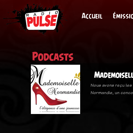
Accueil
Émissi
Podcasts
Mademoisel
Nous avons reçu les
Normandie, un conco