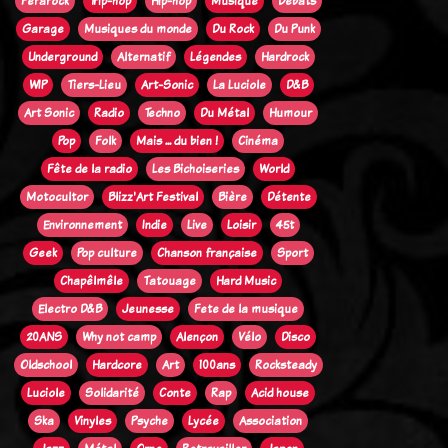
Ferarock
Trip-hop
Hip-hop
Musique
Débats
Garage
Musiques du monde
Du Rock
Du Punk
Underground
Alternatif
Légendes
Hardrock
WIP
Tiers-Lieu
Art-Sonic
La Luciole
D&B
Art Sonic
Radio
Techno
Du Métal
Humour
Pop
Folk
Mais ... du bien !
Cinéma
Fête de la radio
Les Bichoiseries
World
Motocultor
Blizz'Art Festival
Bière
Détente
Environnement
Indie
Live
Loisir
45t
Geek
Pop culture
Chanson française
Sport
Chapêlmêle
Tatouage
Hard Music
Electro D&B
Jeunesse
Fete de la musique
20ANS
Why not camp
Alençon
Vélo
Disco
Oldschool
Hardcore
Art
100ans
Rocksteady
Luciole
Solidarité
Conte
Rap
Acid house
Ska
Vinyles
Psyche
Lycée
Association