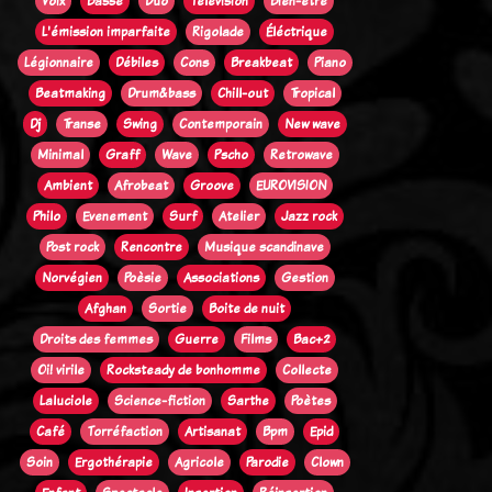
Voix
Basse
Duo
Télévision
Bien-être
L'émission imparfaite
Rigolade
Éléctrique
Légionnaire
Débiles
Cons
Breakbeat
Piano
Beatmaking
Drum&bass
Chill-out
Tropical
Dj
Transe
Swing
Contemporain
New wave
Minimal
Graff
Wave
Pscho
Retrowave
Ambient
Afrobeat
Groove
EUROVISION
Philo
Evenement
Surf
Atelier
Jazz rock
Post rock
Rencontre
Musique scandinave
Norvégien
Poèsie
Associations
Gestion
Afghan
Sortie
Boite de nuit
Droits des femmes
Guerre
Films
Bac+2
Oi! virile
Rocksteady de bonhomme
Collecte
Laluciole
Science-fiction
Sarthe
Poètes
Café
Torréfaction
Artisanat
Bpm
Epid
Soin
Ergothérapie
Agricole
Parodie
Clown