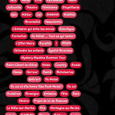
Jazz
Métal
Orne
Retravailler
Japon
Jullouville
Théatre
Féminisme
Stupéfiants
Epic
Métier
Cat
SHAMAN
Mobilité
Parentalité
Vasectomie
L’émission qui évite les ennuis
Éclectique
Formation
Du Métal . . . Tout ce qui tache !
L'Effet Maire
Ruralité
!
PPL819
Défendre les enfants
Égalité Parentale
Mystery Machine Summer Tour
Saint-Céneri-le-Gérei
Noise
Country
Social
Danse
Horreur
Santé
Bichoiseries
Estiv'art
Du Metal
Du cul et d'la bonne Kise Rock-Metal !
Du cul
Scolaires
Perseigne
Emission
Fête
Rave
Vénère
Projet de loi de finances
Le Mêle-sur-Sarthe
Vire
Mortagne-au-Perche