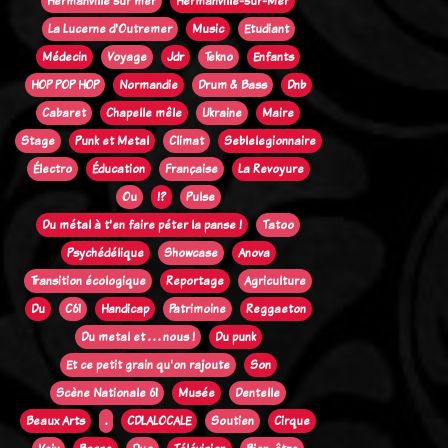
Hermanville sur mer
Hermanville-sur-Mer
La Lucerne d'Outremer
Music
Etudiant
Médecin
Voyage
Jdr
Tekno
Enfants
HOP POP HOP
Normandie
Drum & Bass
Dnb
Cabaret
Chapelle mêle
Ukraine
Maire
Stage
Punk et Metal
Climat
Seblelegionnaire
Électro
Éducation
Française
La Revoyure
Ou
!?
Pulse
Du métal à t'en faire péter la panse !
Tatoo
Psychédélique
Showcase
Anova
Transition écologique
Reportage
Agriculture
Du
C61
Handicap
Patrimoine
Reggaeton
Du metal et . . . nous !
Du punk
Et ce petit grain qu'on rajoute
Son
Scène Nationale 61
Musée
Dentelle
Beaux Arts
.
CDLALOCALE
Soutien
Cirque