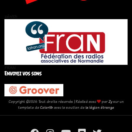
zén!th
FRAN
Envoyez vos sons
Copyright ©
2026 Tout droits réservés | Réalisé avec
par
Zy
sur un
template de
Colorlib
avec le soutien de
la légion étrange