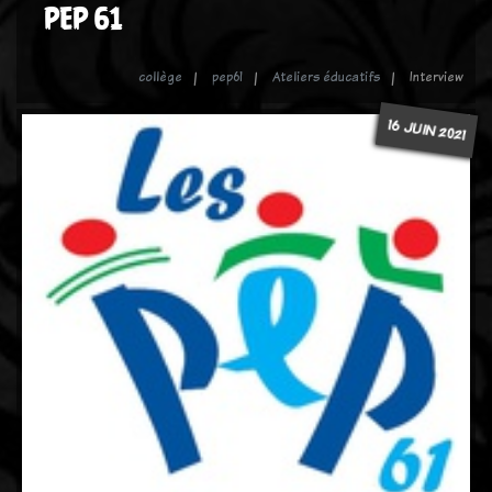
PEP 61
collège
pep61
Ateliers éducatifs
Interview
16 JUIN 2021