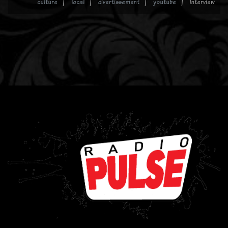
culture
local
divertissement
youtube
Interview