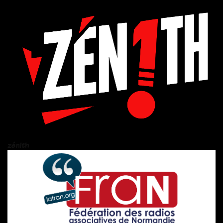
zén!th