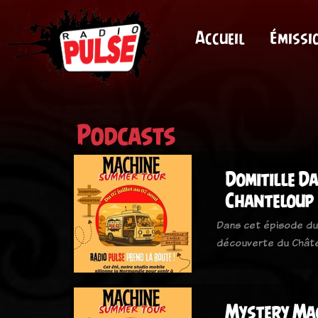
Accueil
Émissi
Podcasts
Domitille Da
Chanteloup
Dans cet épisode du
découverte du Chât
Mystery Mac