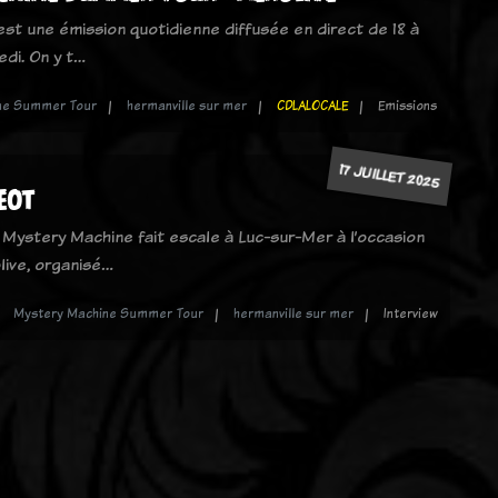
 est une émission quotidienne diffusée en direct de 18 à
edi. On y t…
ne Summer Tour
hermanville sur mer
CDLALOCALE
Emissions
17 JUILLET 2025
eot
 Mystery Machine fait escale à Luc-sur-Mer à l’occasion
live, organisé…
Mystery Machine Summer Tour
hermanville sur mer
Interview