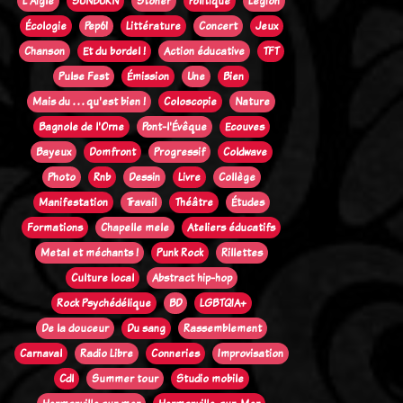
L'Aigle
SUNBURN
Stoner
Politique
Legion
Écologie
Pep61
Littérature
Concert
Jeux
Chanson
Et du bordel !
Action éducative
TFT
Pulse Fest
Émission
Une
Bien
Mais du . . . qu'est bien !
Coloscopie
Nature
Bagnole de l'Orne
Pont-l'Évêque
Ecouves
Bayeux
Domfront
Progressif
Coldwave
Photo
Rnb
Dessin
Livre
Collège
Manifestation
Travail
Théâtre
Études
Formations
Chapelle mele
Ateliers éducatifs
Metal et méchants !
Punk Rock
Rillettes
Culture local
Abstract hip-hop
Rock Psychédélique
BD
LGBTQIA+
De la douceur
Du sang
Rassemblement
Carnaval
Radio Libre
Conneries
Improvisation
Cdl
Summer tour
Studio mobile