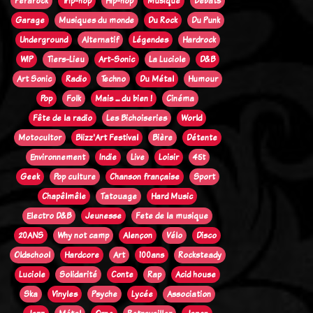
Ferarock
Trip-hop
Hip-hop
Musique
Débats
Garage
Musiques du monde
Du Rock
Du Punk
Underground
Alternatif
Légendes
Hardrock
WIP
Tiers-Lieu
Art-Sonic
La Luciole
D&B
Art Sonic
Radio
Techno
Du Métal
Humour
Pop
Folk
Mais ... du bien !
Cinéma
Fête de la radio
Les Bichoiseries
World
Motocultor
Blizz'Art Festival
Bière
Détente
Environnement
Indie
Live
Loisir
45t
Geek
Pop culture
Chanson française
Sport
Chapêlmêle
Tatouage
Hard Music
Electro D&B
Jeunesse
Fete de la musique
20ANS
Why not camp
Alençon
Vélo
Disco
Oldschool
Hardcore
Art
100ans
Rocksteady
Luciole
Solidarité
Conte
Rap
Acid house
Ska
Vinyles
Psyche
Lycée
Association