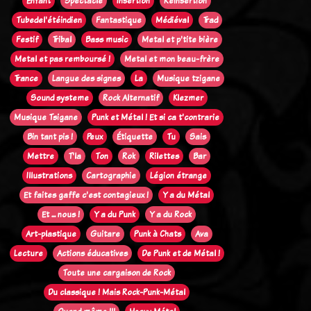
Enfant
Spectacle
Insertion
Réinsertion
Tubedel'étéindien
Fantastique
Médiéval
Trad
Festif
Tribal
Bass music
Metal et p'tite bière
Metal et pas remboursé !
Metal et mon beau-frère
Trance
Langue des signes
La
Musique tzigane
Sound systeme
Rock Alternatif
Klezmer
Musique Tsigane
Punk et Métal ! Et si ca t'contrarie
Bin tant pis !
Peux
Étiquette
Tu
Sais
Mettre
T'la
Ton
Rok
Rilettes
Bar
Illustrations
Cartographie
Légion étrange
Et faites gaffe c'est contagieux !
Y a du Métal
Et ... nous !
Y a du Punk
Y a du Rock
Art-plastique
Guitare
Punk à Chats
Ava
Lecture
Actions éducatives
De Punk et de Métal !
Toute une cargaison de Rock
Du classique ! Mais Rock-Punk-Métal