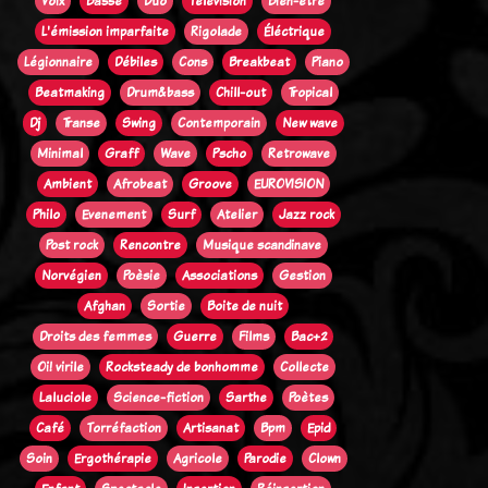
Voix
Basse
Duo
Télévision
Bien-être
L'émission imparfaite
Rigolade
Éléctrique
Légionnaire
Débiles
Cons
Breakbeat
Piano
Beatmaking
Drum&bass
Chill-out
Tropical
Dj
Transe
Swing
Contemporain
New wave
Minimal
Graff
Wave
Pscho
Retrowave
Ambient
Afrobeat
Groove
EUROVISION
Philo
Evenement
Surf
Atelier
Jazz rock
Post rock
Rencontre
Musique scandinave
Norvégien
Poèsie
Associations
Gestion
Afghan
Sortie
Boite de nuit
Droits des femmes
Guerre
Films
Bac+2
Oi! virile
Rocksteady de bonhomme
Collecte
Laluciole
Science-fiction
Sarthe
Poètes
Café
Torréfaction
Artisanat
Bpm
Epid
Soin
Ergothérapie
Agricole
Parodie
Clown