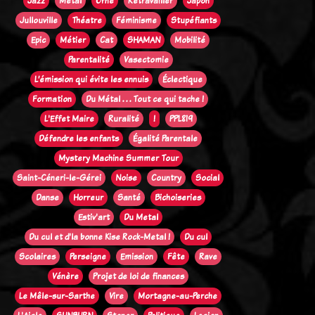
Jazz
Métal
Orne
Retravailler
Japon
Jullouville
Théatre
Féminisme
Stupéfiants
Epic
Métier
Cat
SHAMAN
Mobilité
Parentalité
Vasectomie
L’émission qui évite les ennuis
Éclectique
Formation
Du Métal . . . Tout ce qui tache !
L'Effet Maire
Ruralité
!
PPL819
Défendre les enfants
Égalité Parentale
Mystery Machine Summer Tour
Saint-Céneri-le-Gérei
Noise
Country
Social
Danse
Horreur
Santé
Bichoiseries
Estiv'art
Du Metal
Du cul et d'la bonne Kise Rock-Metal !
Du cul
Scolaires
Perseigne
Emission
Fête
Rave
Vénère
Projet de loi de finances
Le Mêle-sur-Sarthe
Vire
Mortagne-au-Perche