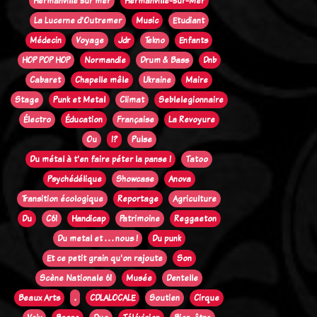
Hermanville sur mer
Hermanville-sur-Mer
La Lucerne d'Outremer
Music
Etudiant
Médecin
Voyage
Jdr
Tekno
Enfants
HOP POP HOP
Normandie
Drum & Bass
Dnb
Cabaret
Chapelle mêle
Ukraine
Maire
Stage
Punk et Metal
Climat
Seblelegionnaire
Électro
Éducation
Française
La Revoyure
Ou
!?
Pulse
Du métal à t'en faire péter la panse !
Tatoo
Psychédélique
Showcase
Anova
Transition écologique
Reportage
Agriculture
Du
C61
Handicap
Patrimoine
Reggaeton
Du metal et . . . nous !
Du punk
Et ce petit grain qu'on rajoute
Son
Scène Nationale 61
Musée
Dentelle
Beaux Arts
.
CDLALOCALE
Soutien
Cirque