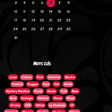
3
4
5
6
7
8
9
10
11
12
13
14
15
16
17
18
19
20
21
22
23
24
25
26
27
28
29
30
31
Mots clés
Local
Culture
Rock
Interview
Electro
Festival
Reggae
Punk
Dub
Metal
Mystery Machine
Roots
House
Funk
Bass
Soul
Ecologie
Histoire
Divers
Blues
Groovy
Chill
Hiphop
La Musicale
Oi!