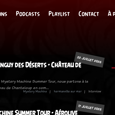
ons
Podcasts
Playlist
Contact
À 
22 JUILLET 2025
nguy des Déserts - Château de
 Mystery Machine Summer Tour, nous partons à la
eau de Chanteloup en com…
Mystery Machine
hermanville sur mer
Interview
17 JUILLET 2025
hine Summer Tour - Aérolive