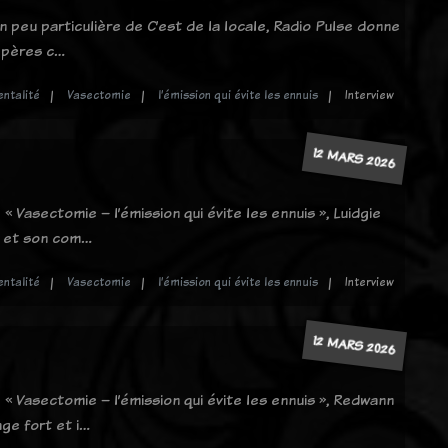
n peu particulière de C’est de la locale, Radio Pulse donne
s pères c…
entalité
Vasectomie
l’émission qui évite les ennuis
Interview
12 MARS 2026
 Vasectomie – l’émission qui évite les ennuis », Luidgie
e et son com…
entalité
Vasectomie
l’émission qui évite les ennuis
Interview
12 MARS 2026
« Vasectomie – l’émission qui évite les ennuis », Redwann
ge fort et i…