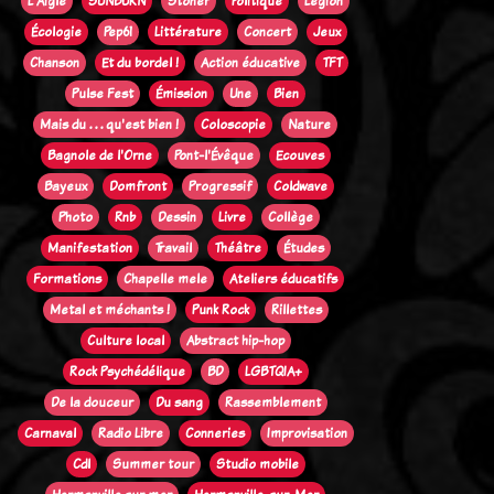
L'Aigle
SUNBURN
Stoner
Politique
Legion
Écologie
Pep61
Littérature
Concert
Jeux
Chanson
Et du bordel !
Action éducative
TFT
Pulse Fest
Émission
Une
Bien
Mais du . . . qu'est bien !
Coloscopie
Nature
Bagnole de l'Orne
Pont-l'Évêque
Ecouves
Bayeux
Domfront
Progressif
Coldwave
Photo
Rnb
Dessin
Livre
Collège
Manifestation
Travail
Théâtre
Études
Formations
Chapelle mele
Ateliers éducatifs
Metal et méchants !
Punk Rock
Rillettes
Culture local
Abstract hip-hop
Rock Psychédélique
BD
LGBTQIA+
De la douceur
Du sang
Rassemblement
Carnaval
Radio Libre
Conneries
Improvisation
Cdl
Summer tour
Studio mobile