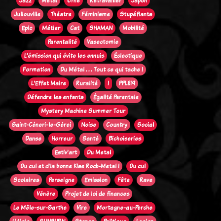
Jazz
Métal
Orne
Retravailler
Japon
Jullouville
Théatre
Féminisme
Stupéfiants
Epic
Métier
Cat
SHAMAN
Mobilité
Parentalité
Vasectomie
L’émission qui évite les ennuis
Éclectique
Formation
Du Métal . . . Tout ce qui tache !
L'Effet Maire
Ruralité
!
PPL819
Défendre les enfants
Égalité Parentale
Mystery Machine Summer Tour
Saint-Céneri-le-Gérei
Noise
Country
Social
Danse
Horreur
Santé
Bichoiseries
Estiv'art
Du Metal
Du cul et d'la bonne Kise Rock-Metal !
Du cul
Scolaires
Perseigne
Emission
Fête
Rave
Vénère
Projet de loi de finances
Le Mêle-sur-Sarthe
Vire
Mortagne-au-Perche