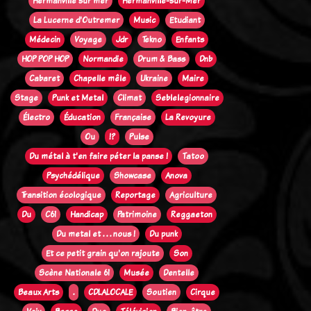
Hermanville sur mer
Hermanville-sur-Mer
La Lucerne d'Outremer
Music
Etudiant
Médecin
Voyage
Jdr
Tekno
Enfants
HOP POP HOP
Normandie
Drum & Bass
Dnb
Cabaret
Chapelle mêle
Ukraine
Maire
Stage
Punk et Metal
Climat
Seblelegionnaire
Électro
Éducation
Française
La Revoyure
Ou
!?
Pulse
Du métal à t'en faire péter la panse !
Tatoo
Psychédélique
Showcase
Anova
Transition écologique
Reportage
Agriculture
Du
C61
Handicap
Patrimoine
Reggaeton
Du metal et . . . nous !
Du punk
Et ce petit grain qu'on rajoute
Son
Scène Nationale 61
Musée
Dentelle
Beaux Arts
.
CDLALOCALE
Soutien
Cirque