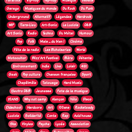
Ferarock
Trip-hop
Hip-hop
Musique
Débats
Garage
Musiques du monde
Du Rock
Du Punk
Underground
Alternatif
Légendes
Hardrock
WIP
Tiers-Lieu
Art-Sonic
La Luciole
D&B
Art Sonic
Radio
Techno
Du Métal
Humour
Pop
Folk
Mais ... du bien !
Cinéma
Fête de la radio
Les Bichoiseries
World
Motocultor
Blizz'Art Festival
Bière
Détente
Environnement
Indie
Live
Loisir
45t
Geek
Pop culture
Chanson française
Sport
Chapêlmêle
Tatouage
Hard Music
Electro D&B
Jeunesse
Fete de la musique
20ANS
Why not camp
Alençon
Vélo
Disco
Oldschool
Hardcore
Art
100ans
Rocksteady
Luciole
Solidarité
Conte
Rap
Acid house
Ska
Vinyles
Psyche
Lycée
Association