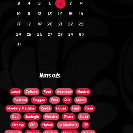
3
4
5
6
7
8
9
10
11
12
13
14
15
16
17
18
19
20
21
22
23
24
25
26
27
28
29
30
31
Mots clés
Local
Culture
Rock
Interview
Electro
Festival
Reggae
Punk
Dub
Metal
Mystery Machine
Roots
House
Funk
Bass
Soul
Ecologie
Histoire
Divers
Blues
Groovy
Chill
Hiphop
La Musicale
Oi!