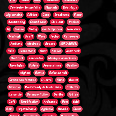
Voix
Basse
Duo
Télévision
Bien-être
L'émission imparfaite
Rigolade
Éléctrique
Légionnaire
Débiles
Cons
Breakbeat
Piano
Beatmaking
Drum&bass
Chill-out
Tropical
Dj
Transe
Swing
Contemporain
New wave
Minimal
Graff
Wave
Pscho
Retrowave
Ambient
Afrobeat
Groove
EUROVISION
Philo
Evenement
Surf
Atelier
Jazz rock
Post rock
Rencontre
Musique scandinave
Norvégien
Poèsie
Associations
Gestion
Afghan
Sortie
Boite de nuit
Droits des femmes
Guerre
Films
Bac+2
Oi! virile
Rocksteady de bonhomme
Collecte
Laluciole
Science-fiction
Sarthe
Poètes
Café
Torréfaction
Artisanat
Bpm
Epid
Soin
Ergothérapie
Agricole
Parodie
Clown