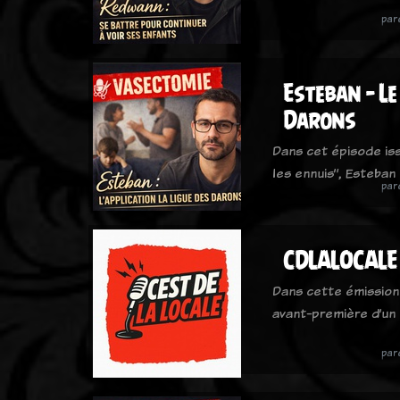
par
Esteban – Le
Darons
Dans cet épisode iss
les ennuis”, Esteban
par
CDLALOCALE
Dans cette émission 
avant-première d’un
par