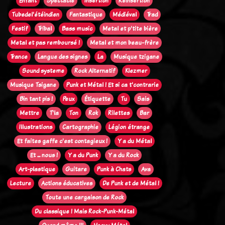
Enfant
Spectacle
Insertion
Réinsertion
Tubedel'étéindien
Fantastique
Médiéval
Trad
Festif
Tribal
Bass music
Metal et p'tite bière
Metal et pas remboursé !
Metal et mon beau-frère
Trance
Langue des signes
La
Musique tzigane
Sound systeme
Rock Alternatif
Klezmer
Musique Tsigane
Punk et Métal ! Et si ca t'contrarie
Bin tant pis !
Peux
Étiquette
Tu
Sais
Mettre
T'la
Ton
Rok
Rilettes
Bar
Illustrations
Cartographie
Légion étrange
Et faites gaffe c'est contagieux !
Y a du Métal
Et ... nous !
Y a du Punk
Y a du Rock
Art-plastique
Guitare
Punk à Chats
Ava
Lecture
Actions éducatives
De Punk et de Métal !
Toute une cargaison de Rock
Du classique ! Mais Rock-Punk-Métal