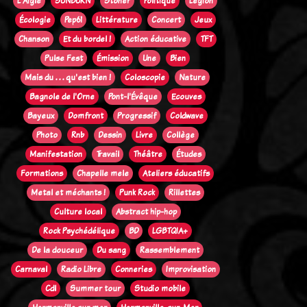
L'Aigle
SUNBURN
Stoner
Politique
Legion
Écologie
Pep61
Littérature
Concert
Jeux
Chanson
Et du bordel !
Action éducative
TFT
Pulse Fest
Émission
Une
Bien
Mais du . . . qu'est bien !
Coloscopie
Nature
Bagnole de l'Orne
Pont-l'Évêque
Ecouves
Bayeux
Domfront
Progressif
Coldwave
Photo
Rnb
Dessin
Livre
Collège
Manifestation
Travail
Théâtre
Études
Formations
Chapelle mele
Ateliers éducatifs
Metal et méchants !
Punk Rock
Rillettes
Culture local
Abstract hip-hop
Rock Psychédélique
BD
LGBTQIA+
De la douceur
Du sang
Rassemblement
Carnaval
Radio Libre
Conneries
Improvisation
Cdl
Summer tour
Studio mobile