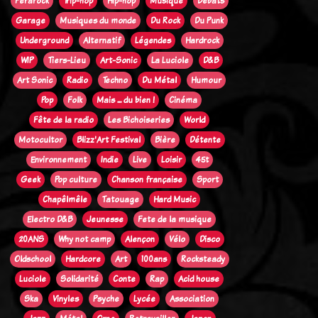
Ferarock
Trip-hop
Hip-hop
Musique
Débats
Garage
Musiques du monde
Du Rock
Du Punk
Underground
Alternatif
Légendes
Hardrock
WIP
Tiers-Lieu
Art-Sonic
La Luciole
D&B
Art Sonic
Radio
Techno
Du Métal
Humour
Pop
Folk
Mais ... du bien !
Cinéma
Fête de la radio
Les Bichoiseries
World
Motocultor
Blizz'Art Festival
Bière
Détente
Environnement
Indie
Live
Loisir
45t
Geek
Pop culture
Chanson française
Sport
Chapêlmêle
Tatouage
Hard Music
Electro D&B
Jeunesse
Fete de la musique
20ANS
Why not camp
Alençon
Vélo
Disco
Oldschool
Hardcore
Art
100ans
Rocksteady
Luciole
Solidarité
Conte
Rap
Acid house
Ska
Vinyles
Psyche
Lycée
Association