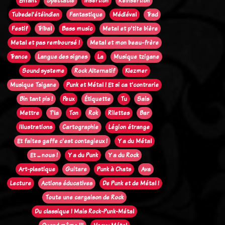
Enfant
Spectacle
Insertion
Réinsertion
Tubedel'étéindien
Fantastique
Médiéval
Trad
Festif
Tribal
Bass music
Metal et p'tite bière
Metal et pas remboursé !
Metal et mon beau-frère
Trance
Langue des signes
La
Musique tzigane
Sound systeme
Rock Alternatif
Klezmer
Musique Tsigane
Punk et Métal ! Et si ca t'contrarie
Bin tant pis !
Peux
Étiquette
Tu
Sais
Mettre
T'la
Ton
Rok
Rilettes
Bar
Illustrations
Cartographie
Légion étrange
Et faites gaffe c'est contagieux !
Y a du Métal
Et ... nous !
Y a du Punk
Y a du Rock
Art-plastique
Guitare
Punk à Chats
Ava
Lecture
Actions éducatives
De Punk et de Métal !
Toute une cargaison de Rock
Du classique ! Mais Rock-Punk-Métal