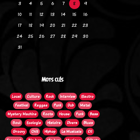
3
4
5
6
7
8
9
10
11
12
13
14
15
16
17
18
19
20
21
22
23
24
25
26
27
28
29
30
31
Mots clés
Local
Culture
Rock
Interview
Electro
Festival
Reggae
Punk
Dub
Metal
Mystery Machine
Roots
House
Funk
Bass
Soul
Ecologie
Histoire
Divers
Blues
Groovy
Chill
Hiphop
La Musicale
Oi!