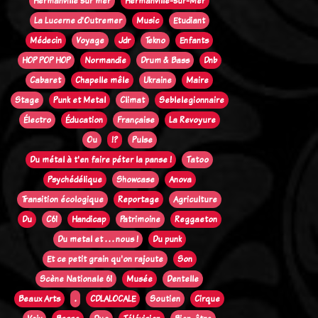
Hermanville sur mer
Hermanville-sur-Mer
La Lucerne d'Outremer
Music
Etudiant
Médecin
Voyage
Jdr
Tekno
Enfants
HOP POP HOP
Normandie
Drum & Bass
Dnb
Cabaret
Chapelle mêle
Ukraine
Maire
Stage
Punk et Metal
Climat
Seblelegionnaire
Électro
Éducation
Française
La Revoyure
Ou
!?
Pulse
Du métal à t'en faire péter la panse !
Tatoo
Psychédélique
Showcase
Anova
Transition écologique
Reportage
Agriculture
Du
C61
Handicap
Patrimoine
Reggaeton
Du metal et . . . nous !
Du punk
Et ce petit grain qu'on rajoute
Son
Scène Nationale 61
Musée
Dentelle
Beaux Arts
.
CDLALOCALE
Soutien
Cirque