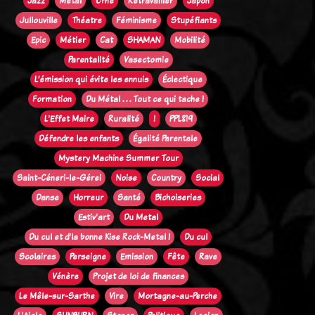
Jazz
Métal
Orne
Retravailler
Japon
Jullouville
Théatre
Féminisme
Stupéfiants
Epic
Métier
Cat
SHAMAN
Mobilité
Parentalité
Vasectomie
L’émission qui évite les ennuis
Éclectique
Formation
Du Métal . . . Tout ce qui tache !
L'Effet Maire
Ruralité
!
PPL819
Défendre les enfants
Égalité Parentale
Mystery Machine Summer Tour
Saint-Céneri-le-Gérei
Noise
Country
Social
Danse
Horreur
Santé
Bichoiseries
Estiv'art
Du Metal
Du cul et d'la bonne Kise Rock-Metal !
Du cul
Scolaires
Perseigne
Emission
Fête
Rave
Vénère
Projet de loi de finances
Le Mêle-sur-Sarthe
Vire
Mortagne-au-Perche