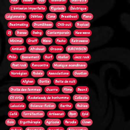
Voix
Basse
Duo
Télévision
Bien-être
L'émission imparfaite
Rigolade
Éléctrique
Légionnaire
Débiles
Cons
Breakbeat
Piano
Beatmaking
Drum&bass
Chill-out
Tropical
Dj
Transe
Swing
Contemporain
New wave
Minimal
Graff
Wave
Pscho
Retrowave
Ambient
Afrobeat
Groove
EUROVISION
Philo
Evenement
Surf
Atelier
Jazz rock
Post rock
Rencontre
Musique scandinave
Norvégien
Poèsie
Associations
Gestion
Afghan
Sortie
Boite de nuit
Droits des femmes
Guerre
Films
Bac+2
Oi! virile
Rocksteady de bonhomme
Collecte
Laluciole
Science-fiction
Sarthe
Poètes
Café
Torréfaction
Artisanat
Bpm
Epid
Soin
Ergothérapie
Agricole
Parodie
Clown