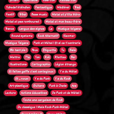
Enfant
Spectacle
Insertion
Réinsertion
Tubedel'étéindien
Fantastique
Médiéval
Trad
Festif
Tribal
Bass music
Metal et p'tite bière
Metal et pas remboursé !
Metal et mon beau-frère
Trance
Langue des signes
La
Musique tzigane
Sound systeme
Rock Alternatif
Klezmer
Musique Tsigane
Punk et Métal ! Et si ca t'contrarie
Bin tant pis !
Peux
Étiquette
Tu
Sais
Mettre
T'la
Ton
Rok
Rilettes
Bar
Illustrations
Cartographie
Légion étrange
Et faites gaffe c'est contagieux !
Y a du Métal
Et ... nous !
Y a du Punk
Y a du Rock
Art-plastique
Guitare
Punk à Chats
Ava
Lecture
Actions éducatives
De Punk et de Métal !
Toute une cargaison de Rock
Du classique ! Mais Rock-Punk-Métal