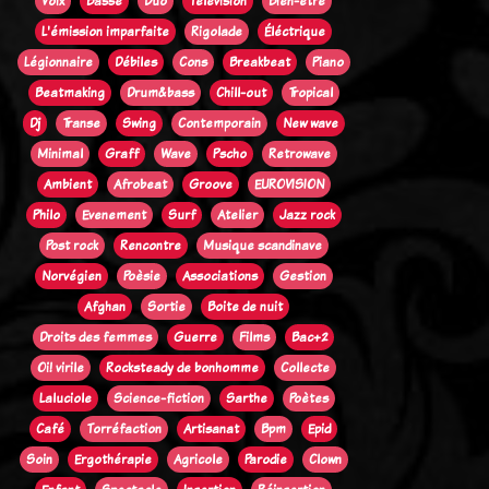
Voix
Basse
Duo
Télévision
Bien-être
L'émission imparfaite
Rigolade
Éléctrique
Légionnaire
Débiles
Cons
Breakbeat
Piano
Beatmaking
Drum&bass
Chill-out
Tropical
Dj
Transe
Swing
Contemporain
New wave
Minimal
Graff
Wave
Pscho
Retrowave
Ambient
Afrobeat
Groove
EUROVISION
Philo
Evenement
Surf
Atelier
Jazz rock
Post rock
Rencontre
Musique scandinave
Norvégien
Poèsie
Associations
Gestion
Afghan
Sortie
Boite de nuit
Droits des femmes
Guerre
Films
Bac+2
Oi! virile
Rocksteady de bonhomme
Collecte
Laluciole
Science-fiction
Sarthe
Poètes
Café
Torréfaction
Artisanat
Bpm
Epid
Soin
Ergothérapie
Agricole
Parodie
Clown