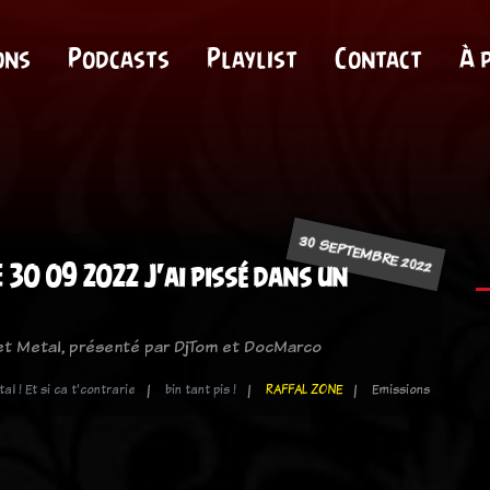
ons
Podcasts
Playlist
Contact
À 
30 SEPTEMBRE 2022
 30 09 2022 J'ai pissé dans un
 et Metal, présenté par DjTom et DocMarco
al ! Et si ca t'contrarie
bin tant pis !
RAFFAL ZONE
Emissions