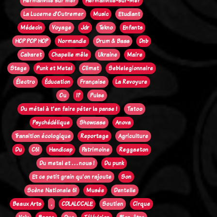
Hermanville sur mer
Hermanville-sur-Mer
La Lucerne d'Outremer
Music
Etudiant
Médecin
Voyage
Jdr
Tekno
Enfants
HOP POP HOP
Normandie
Drum & Bass
Dnb
Cabaret
Chapelle mêle
Ukraine
Maire
Stage
Punk et Metal
Climat
Seblelegionnaire
Électro
Éducation
Française
La Revoyure
Ou
!?
Pulse
Du métal à t'en faire péter la panse !
Tatoo
Psychédélique
Showcase
Anova
Transition écologique
Reportage
Agriculture
Du
C61
Handicap
Patrimoine
Reggaeton
Du metal et . . . nous !
Du punk
Et ce petit grain qu'on rajoute
Son
Scène Nationale 61
Musée
Dentelle
Beaux Arts
.
CDLALOCALE
Soutien
Cirque