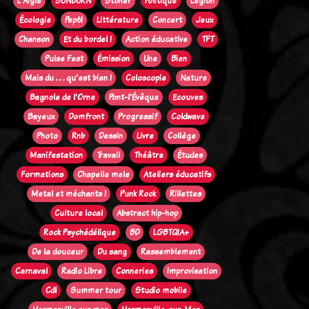
L'Aigle
SUNBURN
Stoner
Politique
Legion
Écologie
Pep61
Littérature
Concert
Jeux
Chanson
Et du bordel !
Action éducative
TFT
Pulse Fest
Émission
Une
Bien
Mais du . . . qu'est bien !
Coloscopie
Nature
Bagnole de l'Orne
Pont-l'Évêque
Ecouves
Bayeux
Domfront
Progressif
Coldwave
Photo
Rnb
Dessin
Livre
Collège
Manifestation
Travail
Théâtre
Études
Formations
Chapelle mele
Ateliers éducatifs
Metal et méchants !
Punk Rock
Rillettes
Culture local
Abstract hip-hop
Rock Psychédélique
BD
LGBTQIA+
De la douceur
Du sang
Rassemblement
Carnaval
Radio Libre
Conneries
Improvisation
Cdl
Summer tour
Studio mobile