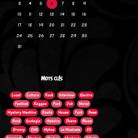
3
4
5
6
7
8
9
10
11
12
13
14
15
16
17
18
19
20
21
22
23
24
25
26
27
28
29
30
31
Mots clés
Local
Culture
Rock
Interview
Electro
Festival
Reggae
Punk
Dub
Metal
Mystery Machine
Roots
House
Funk
Bass
Soul
Ecologie
Histoire
Divers
Blues
Groovy
Chill
Hiphop
La Musicale
Oi!