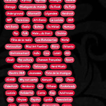
Ferarock
Trip-hop
Hip-hop
Musique
Débats
Garage
Musiques du monde
Du Rock
Du Punk
Underground
Alternatif
Légendes
Hardrock
WIP
Tiers-Lieu
Art-Sonic
La Luciole
D&B
Art Sonic
Radio
Techno
Du Métal
Humour
Pop
Folk
Mais ... du bien !
Cinéma
Fête de la radio
Les Bichoiseries
World
Motocultor
Blizz'Art Festival
Bière
Détente
Environnement
Indie
Live
Loisir
45t
Geek
Pop culture
Chanson française
Sport
Chapêlmêle
Tatouage
Hard Music
Electro D&B
Jeunesse
Fete de la musique
20ANS
Why not camp
Alençon
Vélo
Disco
Oldschool
Hardcore
Art
100ans
Rocksteady
Luciole
Solidarité
Conte
Rap
Acid house
Ska
Vinyles
Psyche
Lycée
Association