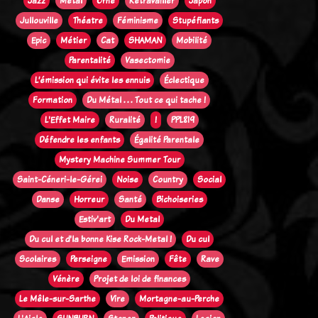
Jazz
Métal
Orne
Retravailler
Japon
Jullouville
Théatre
Féminisme
Stupéfiants
Epic
Métier
Cat
SHAMAN
Mobilité
Parentalité
Vasectomie
L’émission qui évite les ennuis
Éclectique
Formation
Du Métal . . . Tout ce qui tache !
L'Effet Maire
Ruralité
!
PPL819
Défendre les enfants
Égalité Parentale
Mystery Machine Summer Tour
Saint-Céneri-le-Gérei
Noise
Country
Social
Danse
Horreur
Santé
Bichoiseries
Estiv'art
Du Metal
Du cul et d'la bonne Kise Rock-Metal !
Du cul
Scolaires
Perseigne
Emission
Fête
Rave
Vénère
Projet de loi de finances
Le Mêle-sur-Sarthe
Vire
Mortagne-au-Perche