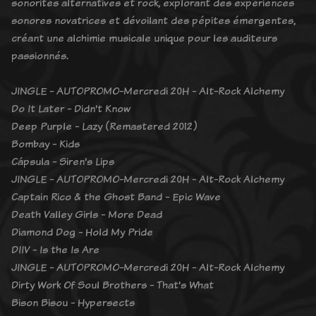
sonorités alternatives et rock, explorant des expériences
sonores novatrices et dévoilant des pépites émergentes,
créant une alchimie musicale unique pour les auditeurs
passionnés.
JINGLE - AUTOPROMO-Mercredi 20H - Alt-Rock Alchemy
Do It Later - Didn't Know
Deep Purple - Lazy (Remastered 2012)
Bombay - Kids
Cápsula - Siren's Lips
JINGLE - AUTOPROMO-Mercredi 20H - Alt-Rock Alchemy
Captain Rico & the Ghost Band - Epic Wave
Death Valley Girls - More Dead
Diamond Dog - Hold My Pride
DIIV - Is the Is Are
JINGLE - AUTOPROMO-Mercredi 20H - Alt-Rock Alchemy
Dirty Work Of Soul Brothers - That's What
Bison Bisou - Hypersects