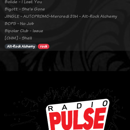
Bolide - I Lost You
Bigott - She's Gone
JINGLE - AUTOPROMO-Mercredi 20H - Alt-Rock Alchemy
BOPS - No Job
Bipolar Club - Issue
[OHM] - Shell
Alt-Rock Alchemy
rock