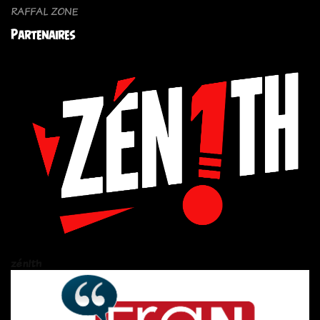
RAFFAL ZONE
Partenaires
zén!th