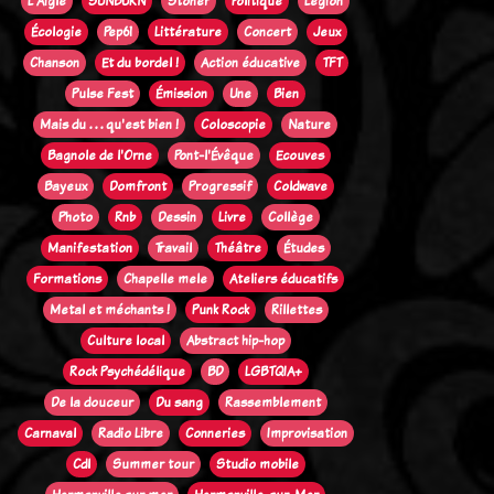
L'Aigle
SUNBURN
Stoner
Politique
Legion
Écologie
Pep61
Littérature
Concert
Jeux
Chanson
Et du bordel !
Action éducative
TFT
Pulse Fest
Émission
Une
Bien
Mais du . . . qu'est bien !
Coloscopie
Nature
Bagnole de l'Orne
Pont-l'Évêque
Ecouves
Bayeux
Domfront
Progressif
Coldwave
Photo
Rnb
Dessin
Livre
Collège
Manifestation
Travail
Théâtre
Études
Formations
Chapelle mele
Ateliers éducatifs
Metal et méchants !
Punk Rock
Rillettes
Culture local
Abstract hip-hop
Rock Psychédélique
BD
LGBTQIA+
De la douceur
Du sang
Rassemblement
Carnaval
Radio Libre
Conneries
Improvisation
Cdl
Summer tour
Studio mobile