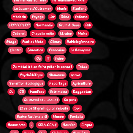
Hermanville sur mer
Hermanville-sur-Mer
La Lucerne d'Outremer
Music
Etudiant
Médecin
Voyage
Jdr
Tekno
Enfants
HOP POP HOP
Normandie
Drum & Bass
Dnb
Cabaret
Chapelle mêle
Ukraine
Maire
Stage
Punk et Metal
Climat
Seblelegionnaire
Électro
Éducation
Française
La Revoyure
Ou
!?
Pulse
Du métal à t'en faire péter la panse !
Tatoo
Psychédélique
Showcase
Anova
Transition écologique
Reportage
Agriculture
Du
C61
Handicap
Patrimoine
Reggaeton
Du metal et . . . nous !
Du punk
Et ce petit grain qu'on rajoute
Son
Scène Nationale 61
Musée
Dentelle
Beaux Arts
.
CDLALOCALE
Soutien
Cirque