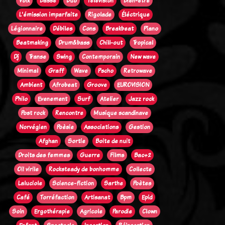
Voix
Basse
Duo
Télévision
Bien-être
L'émission imparfaite
Rigolade
Éléctrique
Légionnaire
Débiles
Cons
Breakbeat
Piano
Beatmaking
Drum&bass
Chill-out
Tropical
Dj
Transe
Swing
Contemporain
New wave
Minimal
Graff
Wave
Pscho
Retrowave
Ambient
Afrobeat
Groove
EUROVISION
Philo
Evenement
Surf
Atelier
Jazz rock
Post rock
Rencontre
Musique scandinave
Norvégien
Poèsie
Associations
Gestion
Afghan
Sortie
Boite de nuit
Droits des femmes
Guerre
Films
Bac+2
Oi! virile
Rocksteady de bonhomme
Collecte
Laluciole
Science-fiction
Sarthe
Poètes
Café
Torréfaction
Artisanat
Bpm
Epid
Soin
Ergothérapie
Agricole
Parodie
Clown