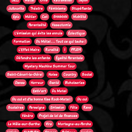
Jazz
Métal
Orne
Retravailler
Japon
Jullouville
Théatre
Féminisme
Stupéfiants
Epic
Métier
Cat
SHAMAN
Mobilité
Parentalité
Vasectomie
L’émission qui évite les ennuis
Éclectique
Formation
Du Métal . . . Tout ce qui tache !
L'Effet Maire
Ruralité
!
PPL819
Défendre les enfants
Égalité Parentale
Mystery Machine Summer Tour
Saint-Céneri-le-Gérei
Noise
Country
Social
Danse
Horreur
Santé
Bichoiseries
Estiv'art
Du Metal
Du cul et d'la bonne Kise Rock-Metal !
Du cul
Scolaires
Perseigne
Emission
Fête
Rave
Vénère
Projet de loi de finances
Le Mêle-sur-Sarthe
Vire
Mortagne-au-Perche