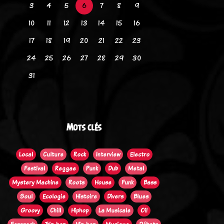
3
4
5
6
7
8
9
10
11
12
13
14
15
16
17
18
19
20
21
22
23
24
25
26
27
28
29
30
31
Mots clés
Local
Culture
Rock
Interview
Electro
Festival
Reggae
Punk
Dub
Metal
Mystery Machine
Roots
House
Funk
Bass
Soul
Ecologie
Histoire
Divers
Blues
Groovy
Chill
Hiphop
La Musicale
Oi!