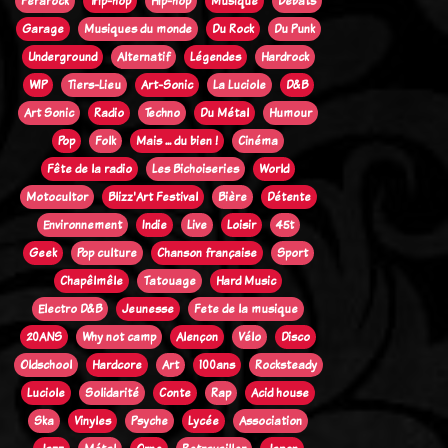
Ferarock
Trip-hop
Hip-hop
Musique
Débats
Garage
Musiques du monde
Du Rock
Du Punk
Underground
Alternatif
Légendes
Hardrock
WIP
Tiers-Lieu
Art-Sonic
La Luciole
D&B
Art Sonic
Radio
Techno
Du Métal
Humour
Pop
Folk
Mais ... du bien !
Cinéma
Fête de la radio
Les Bichoiseries
World
Motocultor
Blizz'Art Festival
Bière
Détente
Environnement
Indie
Live
Loisir
45t
Geek
Pop culture
Chanson française
Sport
Chapêlmêle
Tatouage
Hard Music
Electro D&B
Jeunesse
Fete de la musique
20ANS
Why not camp
Alençon
Vélo
Disco
Oldschool
Hardcore
Art
100ans
Rocksteady
Luciole
Solidarité
Conte
Rap
Acid house
Ska
Vinyles
Psyche
Lycée
Association