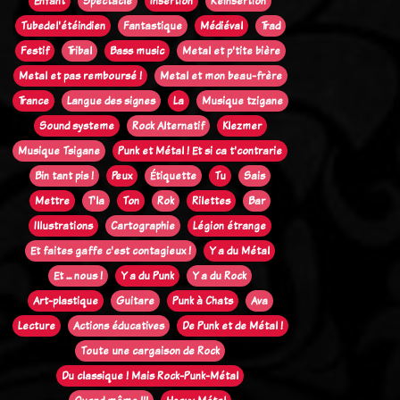
Enfant
Spectacle
Insertion
Réinsertion
Tubedel'étéindien
Fantastique
Médiéval
Trad
Festif
Tribal
Bass music
Metal et p'tite bière
Metal et pas remboursé !
Metal et mon beau-frère
Trance
Langue des signes
La
Musique tzigane
Sound systeme
Rock Alternatif
Klezmer
Musique Tsigane
Punk et Métal ! Et si ca t'contrarie
Bin tant pis !
Peux
Étiquette
Tu
Sais
Mettre
T'la
Ton
Rok
Rilettes
Bar
Illustrations
Cartographie
Légion étrange
Et faites gaffe c'est contagieux !
Y a du Métal
Et ... nous !
Y a du Punk
Y a du Rock
Art-plastique
Guitare
Punk à Chats
Ava
Lecture
Actions éducatives
De Punk et de Métal !
Toute une cargaison de Rock
Du classique ! Mais Rock-Punk-Métal