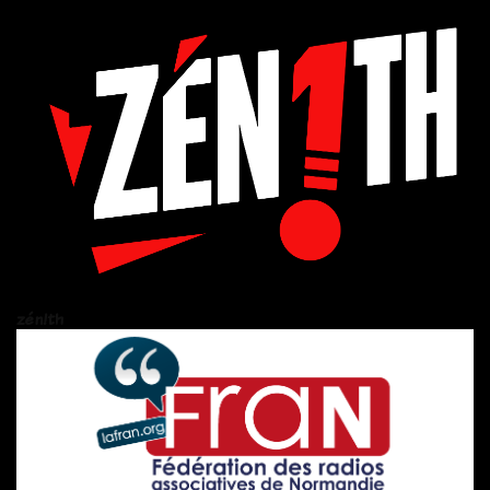
zén!th