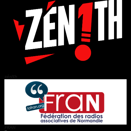
zén!th
FRAN