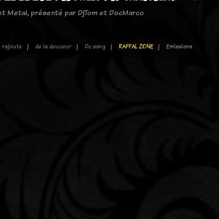
 et Metal, présenté par DjTom et DocMarco
n rajoute
de la douceur
Du sang
RAFFAL ZONE
Emissions