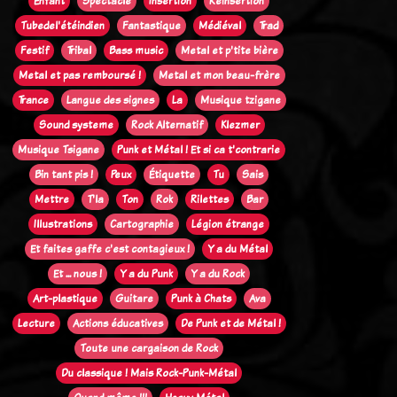
Enfant
Spectacle
Insertion
Réinsertion
Tubedel'étéindien
Fantastique
Médiéval
Trad
Festif
Tribal
Bass music
Metal et p'tite bière
Metal et pas remboursé !
Metal et mon beau-frère
Trance
Langue des signes
La
Musique tzigane
Sound systeme
Rock Alternatif
Klezmer
Musique Tsigane
Punk et Métal ! Et si ca t'contrarie
Bin tant pis !
Peux
Étiquette
Tu
Sais
Mettre
T'la
Ton
Rok
Rilettes
Bar
Illustrations
Cartographie
Légion étrange
Et faites gaffe c'est contagieux !
Y a du Métal
Et ... nous !
Y a du Punk
Y a du Rock
Art-plastique
Guitare
Punk à Chats
Ava
Lecture
Actions éducatives
De Punk et de Métal !
Toute une cargaison de Rock
Du classique ! Mais Rock-Punk-Métal