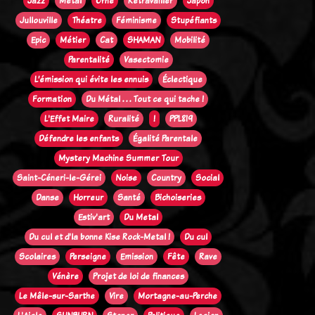
Jazz
Métal
Orne
Retravailler
Japon
Jullouville
Théatre
Féminisme
Stupéfiants
Epic
Métier
Cat
SHAMAN
Mobilité
Parentalité
Vasectomie
L’émission qui évite les ennuis
Éclectique
Formation
Du Métal . . . Tout ce qui tache !
L'Effet Maire
Ruralité
!
PPL819
Défendre les enfants
Égalité Parentale
Mystery Machine Summer Tour
Saint-Céneri-le-Gérei
Noise
Country
Social
Danse
Horreur
Santé
Bichoiseries
Estiv'art
Du Metal
Du cul et d'la bonne Kise Rock-Metal !
Du cul
Scolaires
Perseigne
Emission
Fête
Rave
Vénère
Projet de loi de finances
Le Mêle-sur-Sarthe
Vire
Mortagne-au-Perche