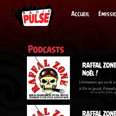
Accueil
Émissi
Podcasts
RAFFAL ZONE
Noël !
L’émission qui va là 
à 21h le jeudi, Pulsaf
et ce petit grain 
RAFFAL ZONE