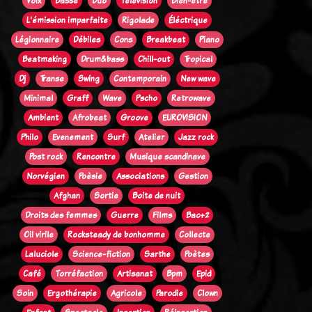
Voix
Basse
Duo
Télévision
Bien-être
L'émission imparfaite
Rigolade
Éléctrique
Légionnaire
Débiles
Cons
Breakbeat
Piano
Beatmaking
Drum&bass
Chill-out
Tropical
Dj
Transe
Swing
Contemporain
New wave
Minimal
Graff
Wave
Pscho
Retrowave
Ambient
Afrobeat
Groove
EUROVISION
Philo
Evenement
Surf
Atelier
Jazz rock
Post rock
Rencontre
Musique scandinave
Norvégien
Poèsie
Associations
Gestion
Afghan
Sortie
Boite de nuit
Droits des femmes
Guerre
Films
Bac+2
Oi! virile
Rocksteady de bonhomme
Collecte
Laluciole
Science-fiction
Sarthe
Poètes
Café
Torréfaction
Artisanat
Bpm
Epid
Soin
Ergothérapie
Agricole
Parodie
Clown