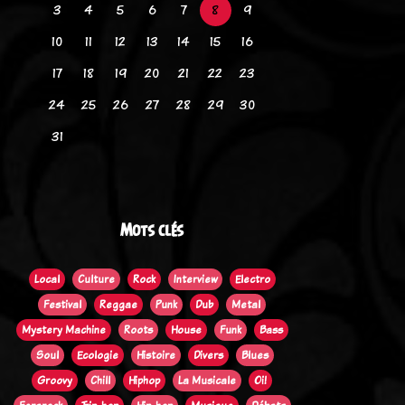
3
4
5
6
7
8
9
10
11
12
13
14
15
16
17
18
19
20
21
22
23
24
25
26
27
28
29
30
31
Mots clés
Local
Culture
Rock
Interview
Electro
Festival
Reggae
Punk
Dub
Metal
Mystery Machine
Roots
House
Funk
Bass
Soul
Ecologie
Histoire
Divers
Blues
Groovy
Chill
Hiphop
La Musicale
Oi!