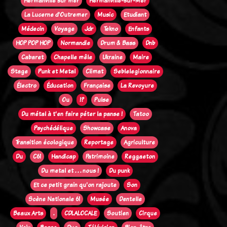
Hermanville sur mer
Hermanville-sur-Mer
La Lucerne d'Outremer
Music
Etudiant
Médecin
Voyage
Jdr
Tekno
Enfants
HOP POP HOP
Normandie
Drum & Bass
Dnb
Cabaret
Chapelle mêle
Ukraine
Maire
Stage
Punk et Metal
Climat
Seblelegionnaire
Électro
Éducation
Française
La Revoyure
Ou
!?
Pulse
Du métal à t'en faire péter la panse !
Tatoo
Psychédélique
Showcase
Anova
Transition écologique
Reportage
Agriculture
Du
C61
Handicap
Patrimoine
Reggaeton
Du metal et . . . nous !
Du punk
Et ce petit grain qu'on rajoute
Son
Scène Nationale 61
Musée
Dentelle
Beaux Arts
.
CDLALOCALE
Soutien
Cirque