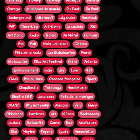
Ferarock
Trip-hop
Hip-hop
Musique
Débats
Garage
Musiques du monde
Du Rock
Du Punk
Underground
Alternatif
Légendes
Hardrock
WIP
Tiers-Lieu
Art-Sonic
La Luciole
D&B
Art Sonic
Radio
Techno
Du Métal
Humour
Pop
Folk
Mais ... du bien !
Cinéma
Fête de la radio
Les Bichoiseries
World
Motocultor
Blizz'Art Festival
Bière
Détente
Environnement
Indie
Live
Loisir
45t
Geek
Pop culture
Chanson française
Sport
Chapêlmêle
Tatouage
Hard Music
Electro D&B
Jeunesse
Fete de la musique
20ANS
Why not camp
Alençon
Vélo
Disco
Oldschool
Hardcore
Art
100ans
Rocksteady
Luciole
Solidarité
Conte
Rap
Acid house
Ska
Vinyles
Psyche
Lycée
Association