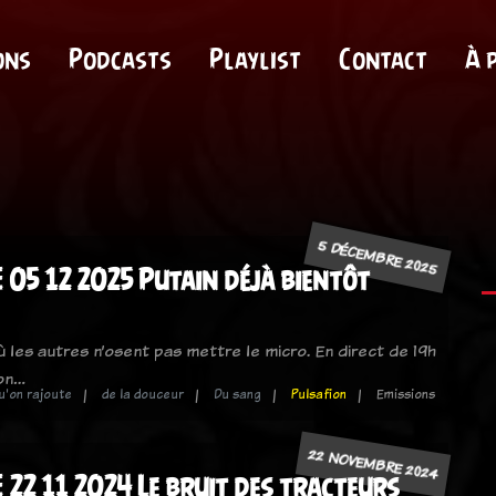
ons
Podcasts
Playlist
Contact
À 
5 DÉCEMBRE 2025
 05 12 2025 Putain déjà bientôt
où les autres n’osent pas mettre le micro. En direct de 19h
ion…
qu'on rajoute
de la douceur
Du sang
Pulsafion
Emissions
22 NOVEMBRE 2024
 22 11 2024 Le bruit des tracteurs