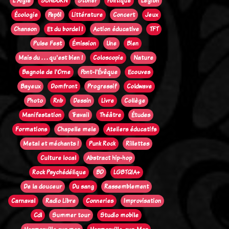
L'Aigle
SUNBURN
Stoner
Politique
Legion
Écologie
Pep61
Littérature
Concert
Jeux
Chanson
Et du bordel !
Action éducative
TFT
Pulse Fest
Émission
Une
Bien
Mais du . . . qu'est bien !
Coloscopie
Nature
Bagnole de l'Orne
Pont-l'Évêque
Ecouves
Bayeux
Domfront
Progressif
Coldwave
Photo
Rnb
Dessin
Livre
Collège
Manifestation
Travail
Théâtre
Études
Formations
Chapelle mele
Ateliers éducatifs
Metal et méchants !
Punk Rock
Rillettes
Culture local
Abstract hip-hop
Rock Psychédélique
BD
LGBTQIA+
De la douceur
Du sang
Rassemblement
Carnaval
Radio Libre
Conneries
Improvisation
Cdl
Summer tour
Studio mobile