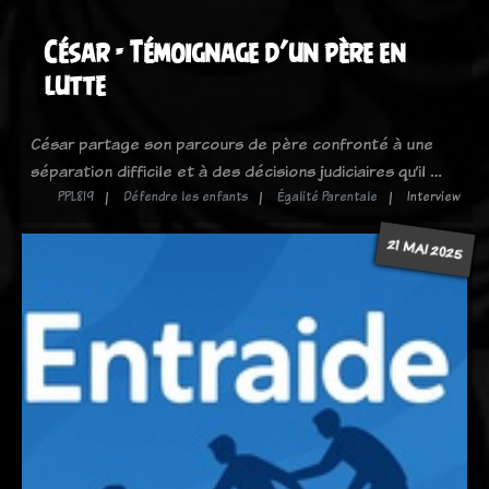
César - Témoignage d’un père en
lutte
César partage son parcours de père confronté à une
séparation difficile et à des décisions judiciaires qu’il …
PPL819
Défendre les enfants
Égalité Parentale
Interview
21 MAI 2025