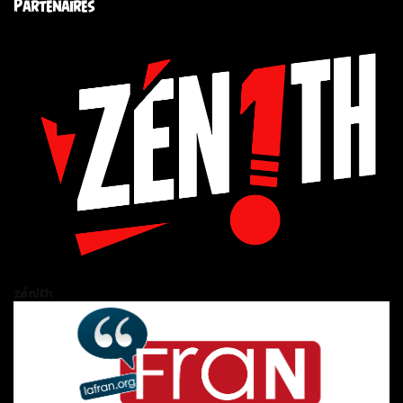
Partenaires
zén!th