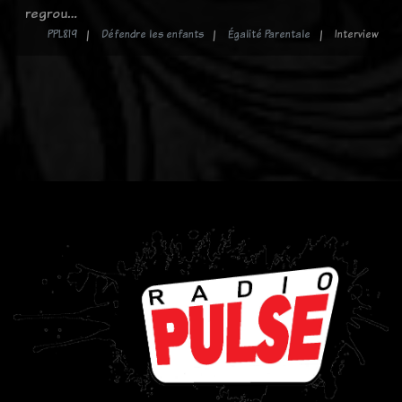
regrou…
PPL819
Défendre les enfants
Égalité Parentale
Interview