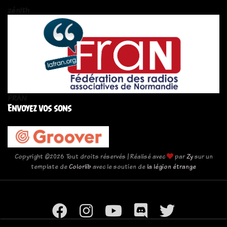
zén!th
FRAN
Envoyez vos sons
Copyright ©
2026 Tout droits réservés | Réalisé avec
par
Zy
sur un
template de
Colorlib
avec le soutien de
la légion étrange