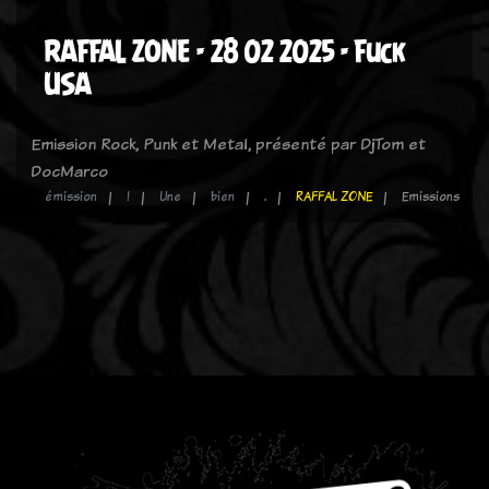
RAFFAL ZONE - 28 02 2025 - Fuck
USA
Emission Rock, Punk et Metal, présenté par DjTom et
DocMarco
émission
!
Une
bien
.
RAFFAL ZONE
Emissions