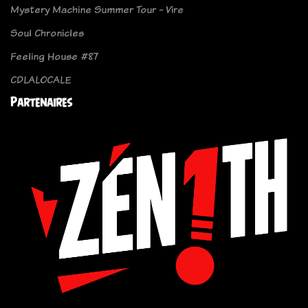
Mystery Machine Summer Tour - Vire
Soul Chronicles
Feeling House #87
CDLALOCALE
Partenaires