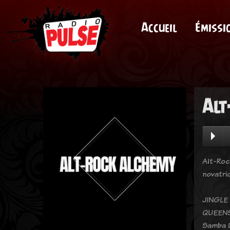
Accueil
Émissi
Alt
Alt-Roc
novatri
JINGLE
QUEENS 
Samba D