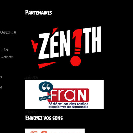
Partenaires
DANS LE
 : La
a Jones
o
zén!th
le
FRAN
Envoyez vos sons