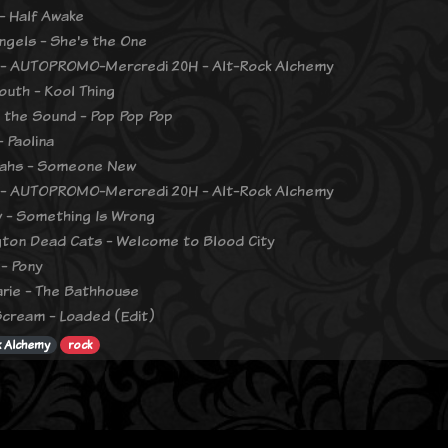
- Half Awake
ngels - She's the One
 - AUTOPROMO-Mercredi 20H - Alt-Rock Alchemy
outh - Kool Thing
n the Sound - Pop Pop Pop
 Paolina
iahs - Someone New
 - AUTOPROMO-Mercredi 20H - Alt-Rock Alchemy
 - Something Is Wrong
ton Dead Cats - Welcome to Blood City
- Pony
rie - The Bathhouse
Scream - Loaded (Edit)
k Alchemy
rock