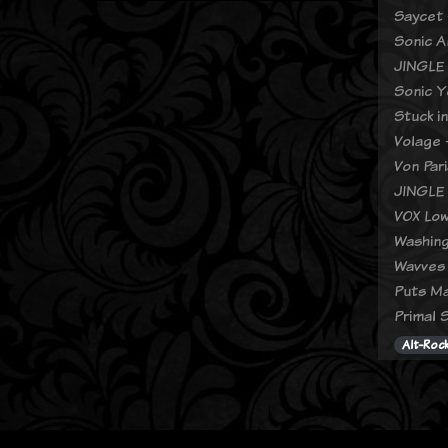
Saycet 
Sonic A
JINGLE
Sonic Y
Stuck i
Volage -
Von Par
JINGLE
VOX Low
Washing
Wavves 
Puts Ma
Primal 
Alt-Roc