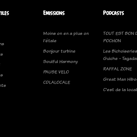
tiles
Emissions
Podcasts
Moins on en a plus on
TOUT EST BON 
l'étale
POCHON
ns
Bonjour turbine
Les Bichoiseries
ts
Guiche - Tagad
Soulful Harmony
t
RAFFAL ZONE
PAUSE VELO
os
Great Man Hibo
CDLALOCALE
nts
C'est de la loca