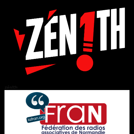
zén!th