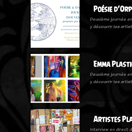
Poésie d'Or
Deuxième journée en
y découvrir les arti
Emma Plasti
Deuxième journée en
y découvrir les arti
Artistes Pl
Interview en direct 