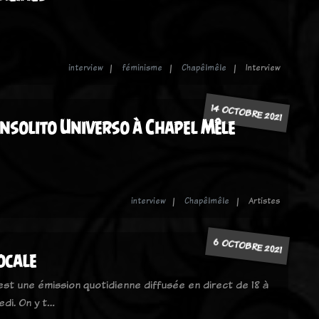
interview
féminisme
Chapêlmêle
Interview
14 OCTOBRE 2021
Insolito Universo à Chapel Mêle
interview
Chapêlmêle
Artistes
6 OCTOBRE 2021
locale
 est une émission quotidienne diffusée en direct de 18 à
edi. On y t…