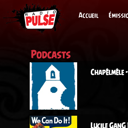
Accueil
Émissi
Podcasts
Chapêlmêle -
Lucile GanG