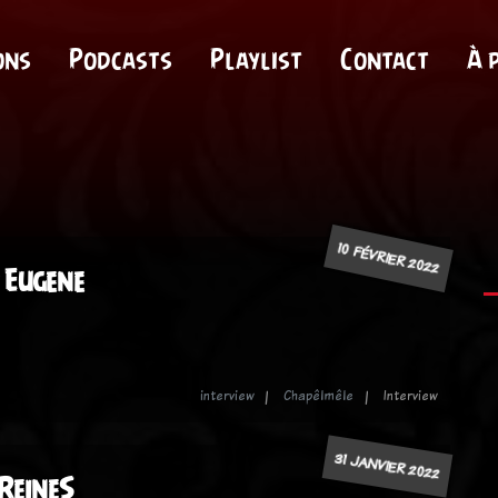
ons
Podcasts
Playlist
Contact
À 
10 FÉVRIER 2022
 Eugene
interview
Chapêlmêle
Interview
31 JANVIER 2022
 ReineS