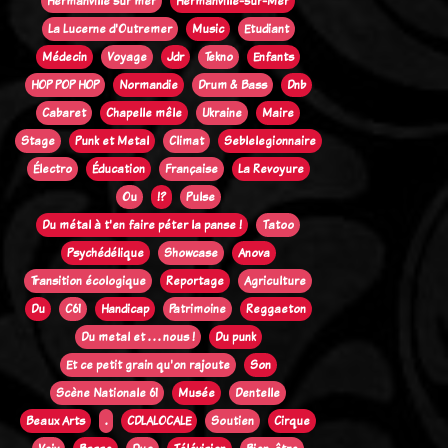
Hermanville sur mer
Hermanville-sur-Mer
La Lucerne d'Outremer
Music
Etudiant
Médecin
Voyage
Jdr
Tekno
Enfants
HOP POP HOP
Normandie
Drum & Bass
Dnb
Cabaret
Chapelle mêle
Ukraine
Maire
Stage
Punk et Metal
Climat
Seblelegionnaire
Électro
Éducation
Française
La Revoyure
Ou
!?
Pulse
Du métal à t'en faire péter la panse !
Tatoo
Psychédélique
Showcase
Anova
Transition écologique
Reportage
Agriculture
Du
C61
Handicap
Patrimoine
Reggaeton
Du metal et . . . nous !
Du punk
Et ce petit grain qu'on rajoute
Son
Scène Nationale 61
Musée
Dentelle
Beaux Arts
.
CDLALOCALE
Soutien
Cirque