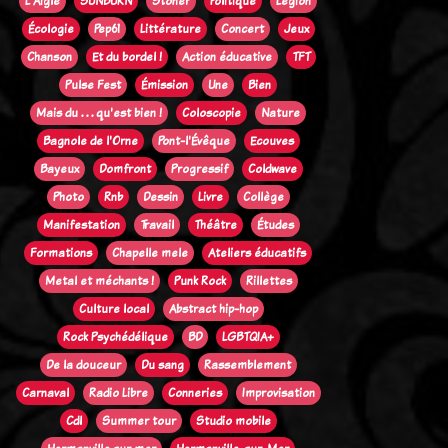
L'Aigle
SUNBURN
Stoner
Politique
Legion
Écologie
Pep61
Littérature
Concert
Jeux
Chanson
Et du bordel !
Action éducative
TFT
Pulse Fest
Émission
Une
Bien
Mais du . . . qu'est bien !
Coloscopie
Nature
Bagnole de l'Orne
Pont-l'Évêque
Ecouves
Bayeux
Domfront
Progressif
Coldwave
Photo
Rnb
Dessin
Livre
Collège
Manifestation
Travail
Théâtre
Études
Formations
Chapelle mele
Ateliers éducatifs
Metal et méchants !
Punk Rock
Rillettes
Culture local
Abstract hip-hop
Rock Psychédélique
BD
LGBTQIA+
De la douceur
Du sang
Rassemblement
Carnaval
Radio Libre
Conneries
Improvisation
Cdl
Summer tour
Studio mobile