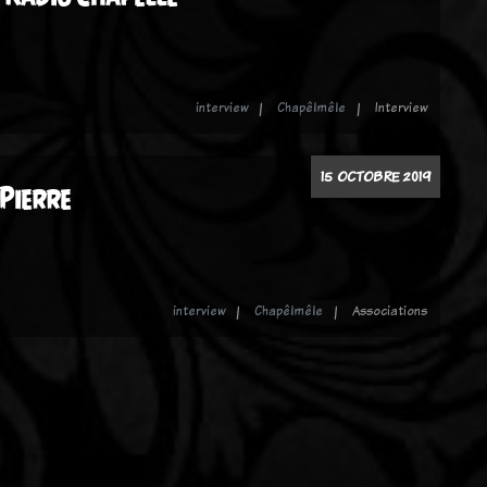
interview
Chapêlmêle
Interview
15 OCTOBRE 2019
Pierre
interview
Chapêlmêle
Associations