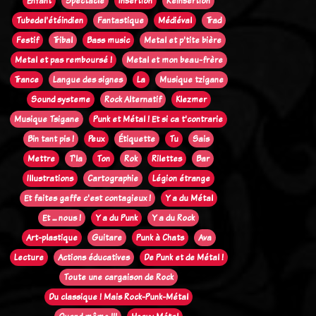
Enfant
Spectacle
Insertion
Réinsertion
Tubedel'étéindien
Fantastique
Médiéval
Trad
Festif
Tribal
Bass music
Metal et p'tite bière
Metal et pas remboursé !
Metal et mon beau-frère
Trance
Langue des signes
La
Musique tzigane
Sound systeme
Rock Alternatif
Klezmer
Musique Tsigane
Punk et Métal ! Et si ca t'contrarie
Bin tant pis !
Peux
Étiquette
Tu
Sais
Mettre
T'la
Ton
Rok
Rilettes
Bar
Illustrations
Cartographie
Légion étrange
Et faites gaffe c'est contagieux !
Y a du Métal
Et ... nous !
Y a du Punk
Y a du Rock
Art-plastique
Guitare
Punk à Chats
Ava
Lecture
Actions éducatives
De Punk et de Métal !
Toute une cargaison de Rock
Du classique ! Mais Rock-Punk-Métal