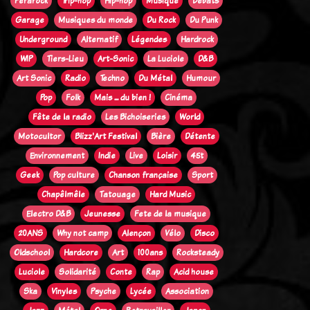
Ferarock
Trip-hop
Hip-hop
Musique
Débats
Garage
Musiques du monde
Du Rock
Du Punk
Underground
Alternatif
Légendes
Hardrock
WIP
Tiers-Lieu
Art-Sonic
La Luciole
D&B
Art Sonic
Radio
Techno
Du Métal
Humour
Pop
Folk
Mais ... du bien !
Cinéma
Fête de la radio
Les Bichoiseries
World
Motocultor
Blizz'Art Festival
Bière
Détente
Environnement
Indie
Live
Loisir
45t
Geek
Pop culture
Chanson française
Sport
Chapêlmêle
Tatouage
Hard Music
Electro D&B
Jeunesse
Fete de la musique
20ANS
Why not camp
Alençon
Vélo
Disco
Oldschool
Hardcore
Art
100ans
Rocksteady
Luciole
Solidarité
Conte
Rap
Acid house
Ska
Vinyles
Psyche
Lycée
Association