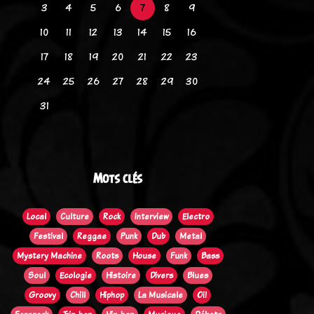
3
4
5
6
7
8
9
10
11
12
13
14
15
16
17
18
19
20
21
22
23
24
25
26
27
28
29
30
31
Mots clés
Local
Culture
Rock
Interview
Electro
Festival
Reggae
Punk
Dub
Metal
Mystery Machine
Roots
House
Funk
Bass
Soul
Ecologie
Histoire
Divers
Blues
Groovy
Chill
Hiphop
La Musicale
Oi!