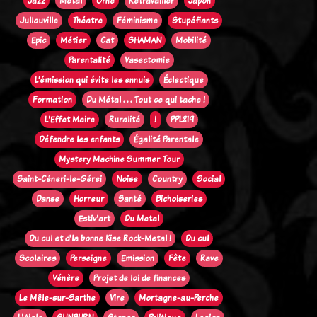
Jazz
Métal
Orne
Retravailler
Japon
Jullouville
Théatre
Féminisme
Stupéfiants
Epic
Métier
Cat
SHAMAN
Mobilité
Parentalité
Vasectomie
L’émission qui évite les ennuis
Éclectique
Formation
Du Métal . . . Tout ce qui tache !
L'Effet Maire
Ruralité
!
PPL819
Défendre les enfants
Égalité Parentale
Mystery Machine Summer Tour
Saint-Céneri-le-Gérei
Noise
Country
Social
Danse
Horreur
Santé
Bichoiseries
Estiv'art
Du Metal
Du cul et d'la bonne Kise Rock-Metal !
Du cul
Scolaires
Perseigne
Emission
Fête
Rave
Vénère
Projet de loi de finances
Le Mêle-sur-Sarthe
Vire
Mortagne-au-Perche