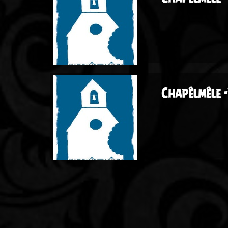
Chapêlmêle -