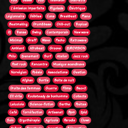
Voix
Basse
Duo
Télévision
Bien-être
L'émission imparfaite
Rigolade
Éléctrique
Légionnaire
Débiles
Cons
Breakbeat
Piano
Beatmaking
Drum&bass
Chill-out
Tropical
Dj
Transe
Swing
Contemporain
New wave
Minimal
Graff
Wave
Pscho
Retrowave
Ambient
Afrobeat
Groove
EUROVISION
Philo
Evenement
Surf
Atelier
Jazz rock
Post rock
Rencontre
Musique scandinave
Norvégien
Poèsie
Associations
Gestion
Afghan
Sortie
Boite de nuit
Droits des femmes
Guerre
Films
Bac+2
Oi! virile
Rocksteady de bonhomme
Collecte
Laluciole
Science-fiction
Sarthe
Poètes
Café
Torréfaction
Artisanat
Bpm
Epid
Soin
Ergothérapie
Agricole
Parodie
Clown