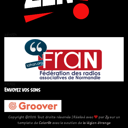
zén!th
FRAN
Envoyez vos sons
Copyright ©
2026 Tout droits réservés | Réalisé avec
par
Zy
sur un
template de
Colorlib
avec le soutien de
la légion étrange