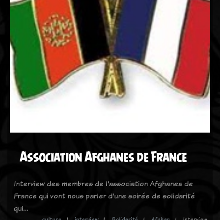
Association Afghanes de France
Interview des membres de l'association Afghanes de
France qui vont nous parler d'une soirée de solidarité
qui…
culture
interview
Solidarité
Afghan
Interview