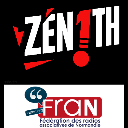
zén!th