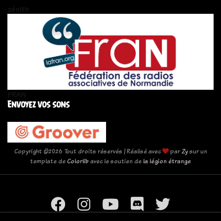
zén!th
FRAN
Envoyez vos sons
Copyright ©
2026 Tout droits réservés | Réalisé avec
par
Zy
sur un
template de
Colorlib
avec le soutien de
la légion étrange