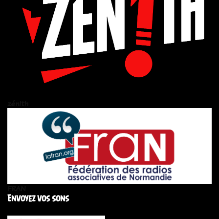
zén!th
FRAN
Envoyez vos sons