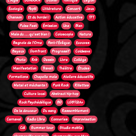
L'Aigle
SUNBURN
Stoner
Politique
Legion
Écologie
Pep61
Littérature
Concert
Jeux
Chanson
Et du bordel !
Action éducative
TFT
Pulse Fest
Émission
Une
Bien
Mais du . . . qu'est bien !
Coloscopie
Nature
Bagnole de l'Orne
Pont-l'Évêque
Ecouves
Bayeux
Domfront
Progressif
Coldwave
Photo
Rnb
Dessin
Livre
Collège
Manifestation
Travail
Théâtre
Études
Formations
Chapelle mele
Ateliers éducatifs
Metal et méchants !
Punk Rock
Rillettes
Culture local
Abstract hip-hop
Rock Psychédélique
BD
LGBTQIA+
De la douceur
Du sang
Rassemblement
Carnaval
Radio Libre
Conneries
Improvisation
Cdl
Summer tour
Studio mobile