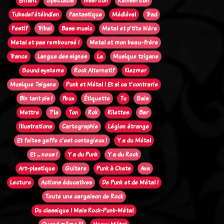
Enfant
Spectacle
Insertion
Réinsertion
Tubedel'étéindien
Fantastique
Médiéval
Trad
Festif
Tribal
Bass music
Metal et p'tite bière
Metal et pas remboursé !
Metal et mon beau-frère
Trance
Langue des signes
La
Musique tzigane
Sound systeme
Rock Alternatif
Klezmer
Musique Tsigane
Punk et Métal ! Et si ca t'contrarie
Bin tant pis !
Peux
Étiquette
Tu
Sais
Mettre
T'la
Ton
Rok
Rilettes
Bar
Illustrations
Cartographie
Légion étrange
Et faites gaffe c'est contagieux !
Y a du Métal
Et ... nous !
Y a du Punk
Y a du Rock
Art-plastique
Guitare
Punk à Chats
Ava
Lecture
Actions éducatives
De Punk et de Métal !
Toute une cargaison de Rock
Du classique ! Mais Rock-Punk-Métal