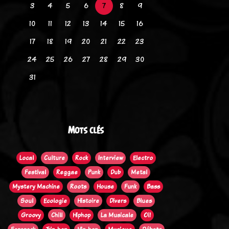
3
4
5
6
7
8
9
10
11
12
13
14
15
16
17
18
19
20
21
22
23
24
25
26
27
28
29
30
31
Mots clés
Local
Culture
Rock
Interview
Electro
Festival
Reggae
Punk
Dub
Metal
Mystery Machine
Roots
House
Funk
Bass
Soul
Ecologie
Histoire
Divers
Blues
Groovy
Chill
Hiphop
La Musicale
Oi!