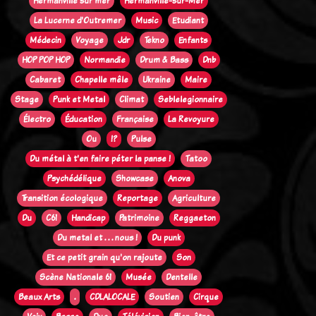
Hermanville sur mer
Hermanville-sur-Mer
La Lucerne d'Outremer
Music
Etudiant
Médecin
Voyage
Jdr
Tekno
Enfants
HOP POP HOP
Normandie
Drum & Bass
Dnb
Cabaret
Chapelle mêle
Ukraine
Maire
Stage
Punk et Metal
Climat
Seblelegionnaire
Électro
Éducation
Française
La Revoyure
Ou
!?
Pulse
Du métal à t'en faire péter la panse !
Tatoo
Psychédélique
Showcase
Anova
Transition écologique
Reportage
Agriculture
Du
C61
Handicap
Patrimoine
Reggaeton
Du metal et . . . nous !
Du punk
Et ce petit grain qu'on rajoute
Son
Scène Nationale 61
Musée
Dentelle
Beaux Arts
.
CDLALOCALE
Soutien
Cirque