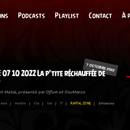
ons
Podcasts
Playlist
Contact
À 
7 OCTOBRE 2022
07 10 2022 La p'tite réchauffée de
 et Metal, présenté par DjTom et DocMarco
sais
mettre
t'la
ton
!?
RAFFAL ZONE
Emissions