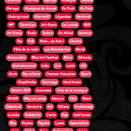
Ferarock
Trip-hop
Hip-hop
Musique
Débats
Garage
Musiques du monde
Du Rock
Du Punk
Underground
Alternatif
Légendes
Hardrock
WIP
Tiers-Lieu
Art-Sonic
La Luciole
D&B
Art Sonic
Radio
Techno
Du Métal
Humour
Pop
Folk
Mais ... du bien !
Cinéma
Fête de la radio
Les Bichoiseries
World
Motocultor
Blizz'Art Festival
Bière
Détente
Environnement
Indie
Live
Loisir
45t
Geek
Pop culture
Chanson française
Sport
Chapêlmêle
Tatouage
Hard Music
Electro D&B
Jeunesse
Fete de la musique
20ANS
Why not camp
Alençon
Vélo
Disco
Oldschool
Hardcore
Art
100ans
Rocksteady
Luciole
Solidarité
Conte
Rap
Acid house
Ska
Vinyles
Psyche
Lycée
Association