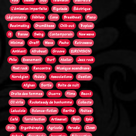
Voix
Basse
Duo
Télévision
Bien-être
L'émission imparfaite
Rigolade
Éléctrique
Légionnaire
Débiles
Cons
Breakbeat
Piano
Beatmaking
Drum&bass
Chill-out
Tropical
Dj
Transe
Swing
Contemporain
New wave
Minimal
Graff
Wave
Pscho
Retrowave
Ambient
Afrobeat
Groove
EUROVISION
Philo
Evenement
Surf
Atelier
Jazz rock
Post rock
Rencontre
Musique scandinave
Norvégien
Poèsie
Associations
Gestion
Afghan
Sortie
Boite de nuit
Droits des femmes
Guerre
Films
Bac+2
Oi! virile
Rocksteady de bonhomme
Collecte
Laluciole
Science-fiction
Sarthe
Poètes
Café
Torréfaction
Artisanat
Bpm
Epid
Soin
Ergothérapie
Agricole
Parodie
Clown