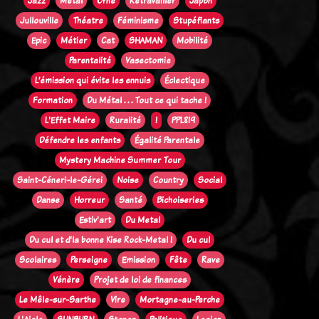
Jazz
Métal
Orne
Retravailler
Japon
Jullouville
Théatre
Féminisme
Stupéfiants
Epic
Métier
Cat
SHAMAN
Mobilité
Parentalité
Vasectomie
L’émission qui évite les ennuis
Éclectique
Formation
Du Métal . . . Tout ce qui tache !
L'Effet Maire
Ruralité
!
PPL819
Défendre les enfants
Égalité Parentale
Mystery Machine Summer Tour
Saint-Céneri-le-Gérei
Noise
Country
Social
Danse
Horreur
Santé
Bichoiseries
Estiv'art
Du Metal
Du cul et d'la bonne Kise Rock-Metal !
Du cul
Scolaires
Perseigne
Emission
Fête
Rave
Vénère
Projet de loi de finances
Le Mêle-sur-Sarthe
Vire
Mortagne-au-Perche