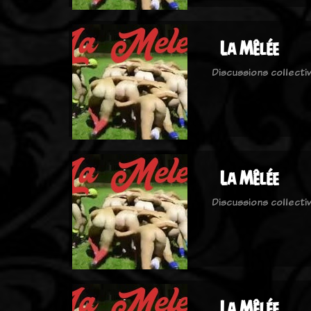
La Mêlée
Discussions collecti
La Mêlée
Discussions collecti
La Mêlée