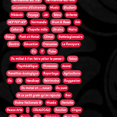
Hermanville sur mer
Hermanville-sur-Mer
La Lucerne d'Outremer
Music
Etudiant
Médecin
Voyage
Jdr
Tekno
Enfants
HOP POP HOP
Normandie
Drum & Bass
Dnb
Cabaret
Chapelle mêle
Ukraine
Maire
Stage
Punk et Metal
Climat
Seblelegionnaire
Électro
Éducation
Française
La Revoyure
Ou
!?
Pulse
Du métal à t'en faire péter la panse !
Tatoo
Psychédélique
Showcase
Anova
Transition écologique
Reportage
Agriculture
Du
C61
Handicap
Patrimoine
Reggaeton
Du metal et . . . nous !
Du punk
Et ce petit grain qu'on rajoute
Son
Scène Nationale 61
Musée
Dentelle
Beaux Arts
.
CDLALOCALE
Soutien
Cirque