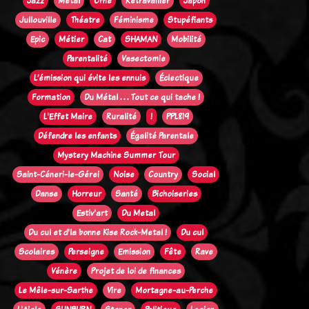
Jazz
Métal
Orne
Retravailler
Japon
Jullouville
Théatre
Féminisme
Stupéfiants
Epic
Métier
Cat
SHAMAN
Mobilité
Parentalité
Vasectomie
L’émission qui évite les ennuis
Éclectique
Formation
Du Métal . . . Tout ce qui tache !
L'Effet Maire
Ruralité
!
PPL819
Défendre les enfants
Égalité Parentale
Mystery Machine Summer Tour
Saint-Céneri-le-Gérei
Noise
Country
Social
Danse
Horreur
Santé
Bichoiseries
Estiv'art
Du Metal
Du cul et d'la bonne Kise Rock-Metal !
Du cul
Scolaires
Perseigne
Emission
Fête
Rave
Vénère
Projet de loi de finances
Le Mêle-sur-Sarthe
Vire
Mortagne-au-Perche