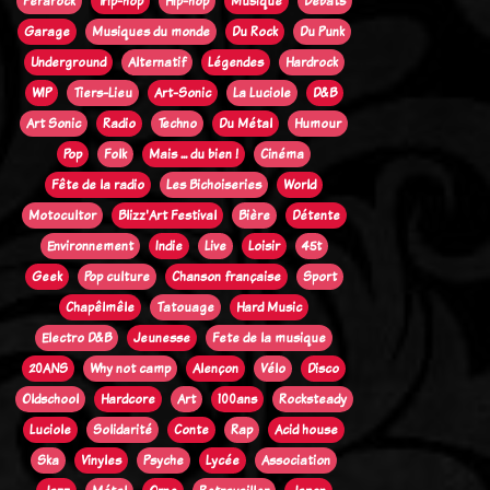
Ferarock
Trip-hop
Hip-hop
Musique
Débats
Garage
Musiques du monde
Du Rock
Du Punk
Underground
Alternatif
Légendes
Hardrock
WIP
Tiers-Lieu
Art-Sonic
La Luciole
D&B
Art Sonic
Radio
Techno
Du Métal
Humour
Pop
Folk
Mais ... du bien !
Cinéma
Fête de la radio
Les Bichoiseries
World
Motocultor
Blizz'Art Festival
Bière
Détente
Environnement
Indie
Live
Loisir
45t
Geek
Pop culture
Chanson française
Sport
Chapêlmêle
Tatouage
Hard Music
Electro D&B
Jeunesse
Fete de la musique
20ANS
Why not camp
Alençon
Vélo
Disco
Oldschool
Hardcore
Art
100ans
Rocksteady
Luciole
Solidarité
Conte
Rap
Acid house
Ska
Vinyles
Psyche
Lycée
Association