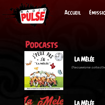
Accueil
Émissi
Podcasts
La Mêlée
Discussions collecti
La Mêlée