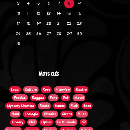
3
4
5
6
7
8
9
10
11
12
13
14
15
16
17
18
19
20
21
22
23
24
25
26
27
28
29
30
31
Mots clés
Local
Culture
Rock
Interview
Electro
Festival
Reggae
Punk
Dub
Metal
Mystery Machine
Roots
House
Funk
Bass
Soul
Ecologie
Histoire
Divers
Blues
Groovy
Chill
Hiphop
La Musicale
Oi!