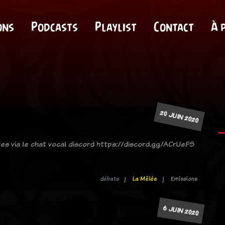
ons
Podcasts
Playlist
Contact
À 
20 JUIN 2020
ves via le chat vocal discord https://discord.gg/ACrUeFS
débats
La Mêlée
Emissions
6 JUIN 2020