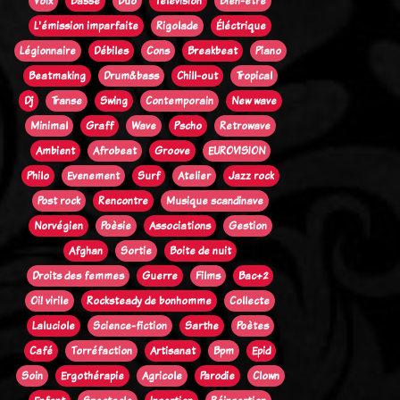
Voix
Basse
Duo
Télévision
Bien-être
L'émission imparfaite
Rigolade
Éléctrique
Légionnaire
Débiles
Cons
Breakbeat
Piano
Beatmaking
Drum&bass
Chill-out
Tropical
Dj
Transe
Swing
Contemporain
New wave
Minimal
Graff
Wave
Pscho
Retrowave
Ambient
Afrobeat
Groove
EUROVISION
Philo
Evenement
Surf
Atelier
Jazz rock
Post rock
Rencontre
Musique scandinave
Norvégien
Poèsie
Associations
Gestion
Afghan
Sortie
Boite de nuit
Droits des femmes
Guerre
Films
Bac+2
Oi! virile
Rocksteady de bonhomme
Collecte
Laluciole
Science-fiction
Sarthe
Poètes
Café
Torréfaction
Artisanat
Bpm
Epid
Soin
Ergothérapie
Agricole
Parodie
Clown