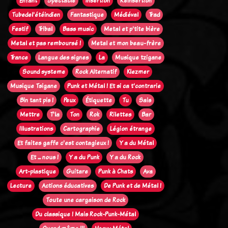
Enfant
Spectacle
Insertion
Réinsertion
Tubedel'étéindien
Fantastique
Médiéval
Trad
Festif
Tribal
Bass music
Metal et p'tite bière
Metal et pas remboursé !
Metal et mon beau-frère
Trance
Langue des signes
La
Musique tzigane
Sound systeme
Rock Alternatif
Klezmer
Musique Tsigane
Punk et Métal ! Et si ca t'contrarie
Bin tant pis !
Peux
Étiquette
Tu
Sais
Mettre
T'la
Ton
Rok
Rilettes
Bar
Illustrations
Cartographie
Légion étrange
Et faites gaffe c'est contagieux !
Y a du Métal
Et ... nous !
Y a du Punk
Y a du Rock
Art-plastique
Guitare
Punk à Chats
Ava
Lecture
Actions éducatives
De Punk et de Métal !
Toute une cargaison de Rock
Du classique ! Mais Rock-Punk-Métal