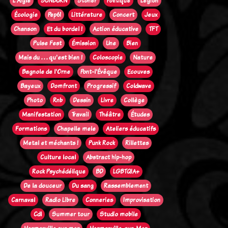
L'Aigle
SUNBURN
Stoner
Politique
Legion
Écologie
Pep61
Littérature
Concert
Jeux
Chanson
Et du bordel !
Action éducative
TFT
Pulse Fest
Émission
Une
Bien
Mais du . . . qu'est bien !
Coloscopie
Nature
Bagnole de l'Orne
Pont-l'Évêque
Ecouves
Bayeux
Domfront
Progressif
Coldwave
Photo
Rnb
Dessin
Livre
Collège
Manifestation
Travail
Théâtre
Études
Formations
Chapelle mele
Ateliers éducatifs
Metal et méchants !
Punk Rock
Rillettes
Culture local
Abstract hip-hop
Rock Psychédélique
BD
LGBTQIA+
De la douceur
Du sang
Rassemblement
Carnaval
Radio Libre
Conneries
Improvisation
Cdl
Summer tour
Studio mobile